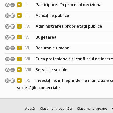
+
II.
Participarea în procesul decizional
+
III.
Achizițiile publice
+
IV.
Administrarea proprietății publice
+
V.
Bugetarea
+
VI.
Resursele umane
+
VII.
Etica profesională și conflictul de inter
+
VIII.
Serviciile sociale
+
IX.
Investițiile, întreprinderile municipale ș
societățile comerciale
Acasă
Clasament localități
Clasament raioane