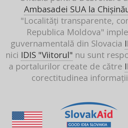
Ambasadei SUA la Chișină
"Localități transparente, co
Republica Moldova" imple
guvernamentală din Slovacia
nici
IDIS "Viitorul"
nu sunt respon
a portalurilor create de către
corectitudinea informații