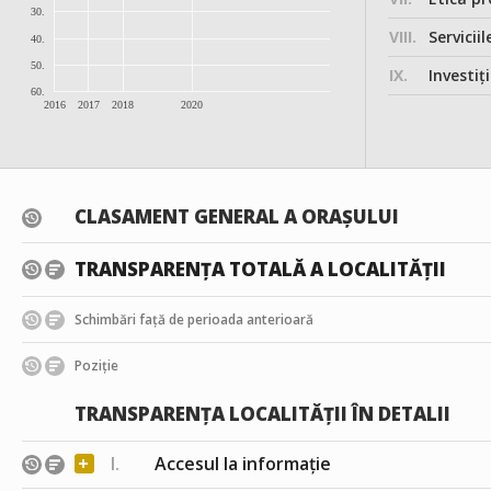
30.
VIII.
Serviciil
40.
50.
IX.
Investițiile, în
60.
2016
2017
2018
2020
CLASAMENT GENERAL A ORAȘULUI
TRANSPARENȚA TOTALĂ A LOCALITĂȚII
Schimbări față de perioada anterioară
Poziție
TRANSPARENȚA LOCALITĂȚII ÎN DETALII
+
I.
Accesul la informație