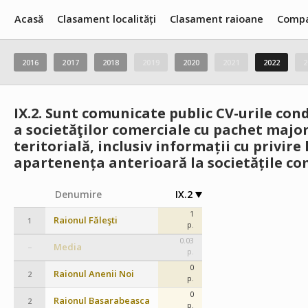
Acasă
Clasament localități
Clasament raioane
Compa
2016
2017
2018
2019
2020
2021
2022
2
IX.2.
Sunt comunicate public CV-urile cond
a societăţilor comerciale cu pachet major
teritorială, inclusiv informații cu privire
apartenența anterioară la societățile com
Denumire
IX.2
1
Raionul Făleşti
1
p.
0.03
Media
–
p.
0
Raionul Anenii Noi
2
p.
0
Raionul Basarabeasca
2
p.