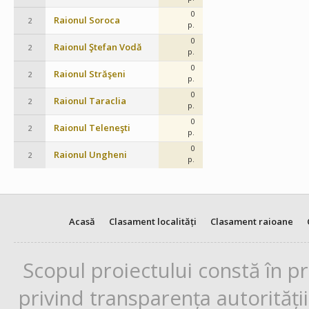
0
Raionul Soroca
2
p.
0
Raionul Ştefan Vodă
2
p.
0
Raionul Străşeni
2
p.
0
Raionul Taraclia
2
p.
0
Raionul Teleneşti
2
p.
0
Raionul Ungheni
2
p.
Acasă
Clasament localități
Clasament raioane
Scopul proiectului constă în p
privind transparența autorități