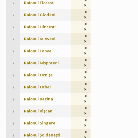
Raionul Florești
2
p.
0
Raionul Glodeni
2
p.
0
Raionul Hînceşti
2
p.
0
Raionul Ialoveni
2
p.
0
Raionul Leova
2
p.
0
Raionul Nisporeni
2
p.
0
Raionul Ocniţa
2
p.
0
Raionul Orhei
2
p.
0
Raionul Rezina
2
p.
0
Raionul Rîşcani
2
p.
0
Raionul Sîngerei
2
p.
0
Raionul Şoldăneşti
2
p.