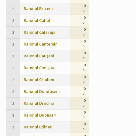
0
Raionul Briceni
2
p.
0
Raionul Cahul
2
p.
0
Raionul Calaraşi
2
p.
0
Raionul Cantemir
2
p.
0
Raionul Cauşeni
2
p.
0
Raionul Cimişlia
2
p.
0
Raionul Criuleni
2
p.
0
Raionul Dondușeni
2
p.
0
Raionul Drochia
2
p.
0
Raionul Dubăsari
2
p.
0
Raionul Edineţ
2
p.
0