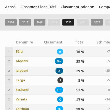
Acasă
Clasament localități
Clasament raioane
Compa
2016
2017
2018
2019
2020
2021
2022
2
Denumire
Clasament
Total
Schimbă
Bălți
76 %
A
-
1
Glodeni
39 %
D+
+5
2
Ialoveni
29 %
D-
-2
2
Larga
8 %
F
-
2
Strășeni
52 %
C+
-
2
Varnița
47 %
C
+24
2
Chișinău
58 %
B-
+7
7