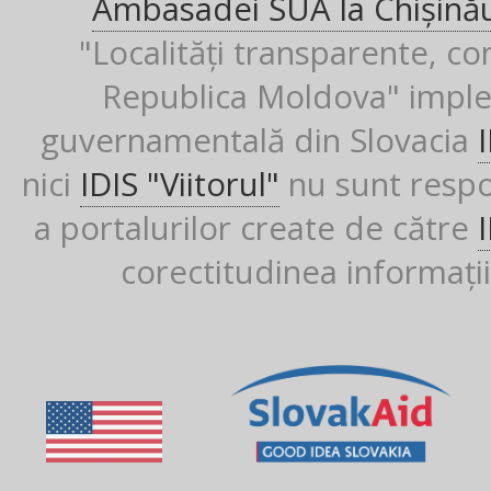
Ambasadei SUA la Chișină
"Localități transparente, co
Republica Moldova" imple
guvernamentală din Slovacia
nici
IDIS "Viitorul"
nu sunt respon
a portalurilor create de către
corectitudinea informații