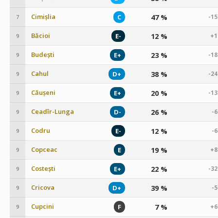
Cimișlia
47 %
C
-1
7
Băcioi
12 %
E-
+1
9
Budești
23 %
E+
-1
9
Cahul
38 %
D+
-2
9
Căușeni
20 %
E+
-1
9
Ceadîr-Lunga
26 %
D-
-
9
Codru
12 %
E-
-
9
Copceac
19 %
E
+8
9
Costești
22 %
E+
-3
9
Cricova
39 %
D+
-
9
Cupcini
7 %
F
+6
9