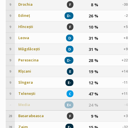
Drochia
8 %
F
-3
9
Edineț
26 %
D-
-
9
Hîncești
10 %
F
+5
9
Leova
31 %
D
+8
9
Măgdăcești
31 %
D
+9
9
Peresecina
28 %
D-
+22
9
Rîșcani
19 %
E
+14
9
Sîngera
12 %
E-
-1
9
Telenești
47 %
C
+11
9
Media
24 %
E+
-
–
Basarabeasca
9 %
F
+3
28
Zaim
15 %
E-
-3
28