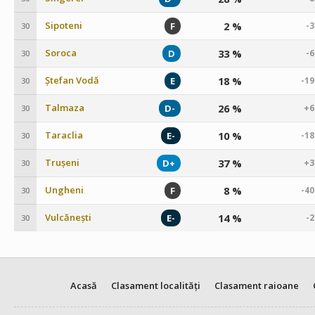
Sipoteni
2 %
F
-
30
Soroca
33 %
D
-
30
Ștefan Vodă
18 %
E
-1
30
Talmaza
26 %
D-
+6
30
Taraclia
10 %
E-
-1
30
Trușeni
37 %
D+
+3
30
Ungheni
8 %
F
-4
30
Vulcănești
14 %
E-
-
30
Acasă
Clasament localități
Clasament raioane