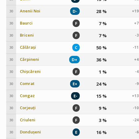
Anenii Noi
28 %
D-
+19
30
Baurci
7 %
F
+7
30
Briceni
7 %
F
-
30
Călărași
50 %
C
-1
30
Cărpineni
36 %
D+
+4
30
Chișcăreni
1 %
F
-
30
Comrat
24 %
E+
-
30
Congaz
15 %
E-
+13
30
Corjeuți
9 %
F
-1
30
Criuleni
3 %
F
-2
30
Dondușeni
16 %
E
-
30