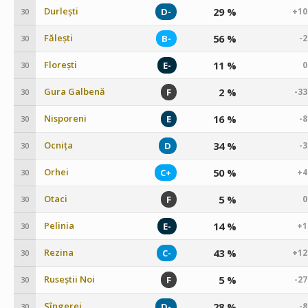
Durlești
29 %
D-
+10
30
Fălești
56 %
B-
-
30
Florești
11 %
E-
0
30
Gura Galbenă
2 %
F
-3
30
Nisporeni
16 %
E
-
30
Ocnița
34 %
D
-
30
Orhei
50 %
C+
+4
30
Otaci
5 %
F
0
30
Pelinia
14 %
E-
+1
30
Rezina
43 %
C-
+12
30
Ruseștii Noi
5 %
F
-2
30
Sîngerei
28 %
D-
-
30