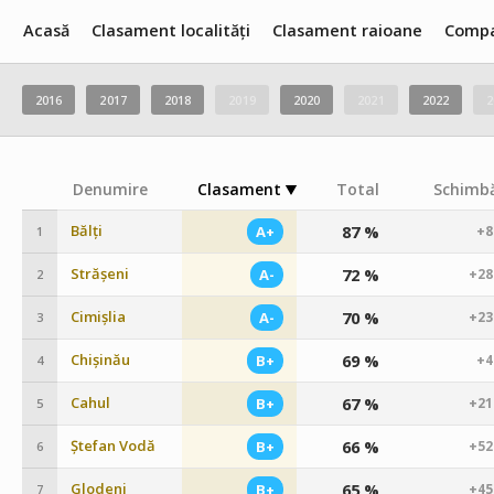
Acasă
Clasament localități
Clasament raioane
Compa
2016
2017
2018
2019
2020
2021
2022
2
Denumire
Clasament
Total
Schimbă
Bălți
87 %
A+
+8
1
Strășeni
72 %
A-
+28
2
Cimișlia
70 %
A-
+23
3
Chișinău
69 %
B+
+4
4
Cahul
67 %
B+
+21
5
Ștefan Vodă
66 %
B+
+52
6
Glodeni
65 %
B+
+45
7