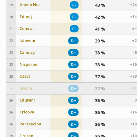
Anenii Noi
43 %
C-
+24
19
Edineț
42 %
C-
+14
20
Comrat
41 %
C-
+4
21
Ialoveni
39 %
D+
+2
22
Călărași
38 %
D+
-
23
Nisporeni
38 %
D+
+16
23
Otaci
37 %
D+
+33
25
Media
37 %
D+
+11
–
Căușeni
36 %
D+
0
26
Cricova
36 %
D+
+14
26
Peresecina
36 %
D+
+10
26
Trușeni
35 %
D+
+10
29