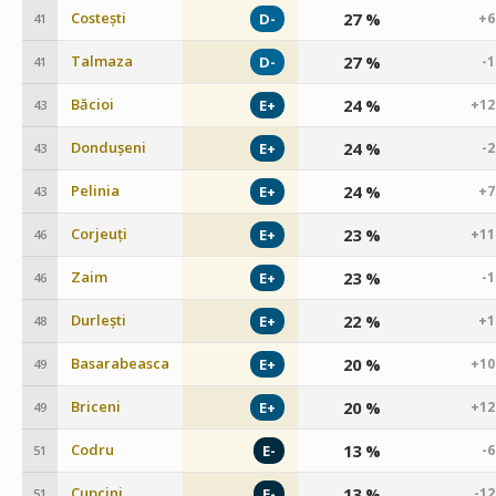
Costești
27 %
D-
+6
41
Talmaza
27 %
D-
-
41
Băcioi
24 %
E+
+12
43
Dondușeni
24 %
E+
-
43
Pelinia
24 %
E+
+7
43
Corjeuți
23 %
E+
+11
46
Zaim
23 %
E+
-
46
Durlești
22 %
E+
+1
48
Basarabeasca
20 %
E+
+10
49
Briceni
20 %
E+
+12
49
Codru
13 %
E-
-
51
Cupcini
13 %
E-
-1
51