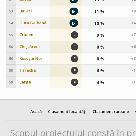
Baurci
11 %
E-
+8
53
Gura Galbenă
10 %
E-
+4
54
Criuleni
9 %
F
+7
55
Chișcăreni
8 %
F
+6
56
Ruseștii Noi
8 %
F
+3
56
Taraclia
6 %
F
-
58
Larga
4 %
F
-
59
Acasă
Clasament localități
Clasament raioane
Scopul proiectului constă în p