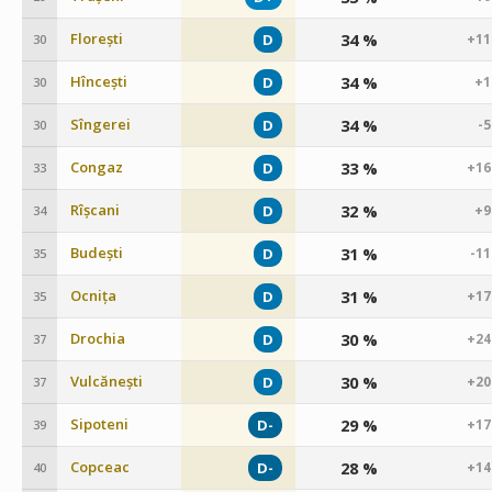
Florești
34 %
D
+11
30
Hîncești
34 %
D
+1
30
Sîngerei
34 %
D
-
30
Congaz
33 %
D
+16
33
Rîșcani
32 %
D
+9
34
Budești
31 %
D
-1
35
Ocnița
31 %
D
+17
35
Drochia
30 %
D
+24
37
Vulcănești
30 %
D
+20
37
Sipoteni
29 %
D-
+17
39
Copceac
28 %
D-
+14
40