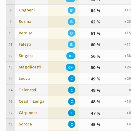
Ungheni
64 %
B
+17
8
Rezina
62 %
B
+25
9
Varnița
61 %
B
+15
10
Fălești
60 %
B
+11
11
Sîngera
56 %
B-
+38
12
Măgdăcești
50 %
C+
+24
13
Leova
49 %
C
+29
14
Telenești
49 %
C
-
14
Ceadîr-Lunga
48 %
C
+13
16
Cărpineni
47 %
C
+6
17
Soroca
45 %
C
+4
18