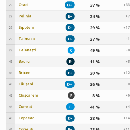
Otaci
37 %
D+
+33
29
Pelinia
24 %
E+
+7
29
Sipoteni
29 %
D-
+17
29
Talmaza
27 %
D-
-
29
Telenești
49 %
C
-
29
Baurci
11 %
E-
+8
46
Briceni
20 %
E+
+12
46
Căușeni
36 %
D+
0
46
Chișcăreni
8 %
F
+6
46
Comrat
41 %
C-
+4
46
Copceac
28 %
D-
+14
46
Corjeuți
23 %
E+
+11
46