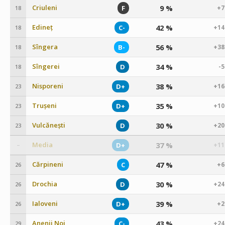
Criuleni
9 %
F
+7
18
Edineț
42 %
C-
+14
18
Sîngera
56 %
B-
+38
18
Sîngerei
34 %
D
-
18
Nisporeni
38 %
D+
+16
23
Trușeni
35 %
D+
+10
23
Vulcănești
30 %
D
+20
23
Media
37 %
D+
+11
–
Cărpineni
47 %
C
+6
26
Drochia
30 %
D
+24
26
Ialoveni
39 %
D+
+2
26
Anenii Noi
43 %
C-
+24
29