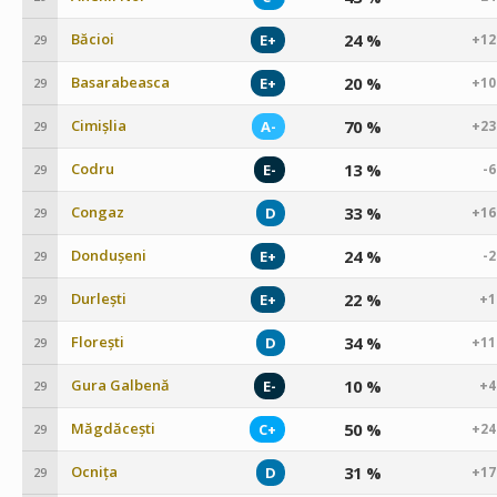
Băcioi
24 %
E+
+12
29
Basarabeasca
20 %
E+
+10
29
Cimișlia
70 %
A-
+23
29
Codru
13 %
E-
-
29
Congaz
33 %
D
+16
29
Dondușeni
24 %
E+
-
29
Durlești
22 %
E+
+1
29
Florești
34 %
D
+11
29
Gura Galbenă
10 %
E-
+4
29
Măgdăcești
50 %
C+
+24
29
Ocnița
31 %
D
+17
29