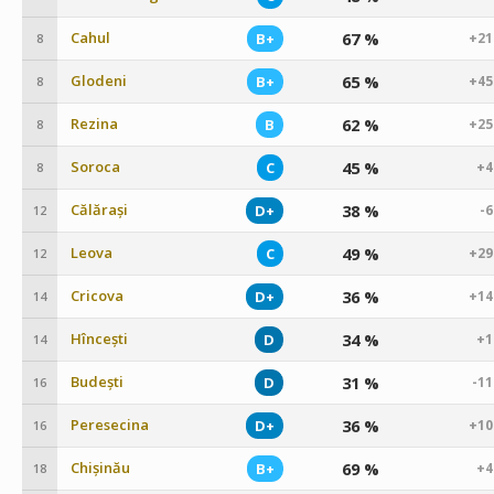
Cahul
67 %
B+
+21
8
Glodeni
65 %
B+
+45
8
Rezina
62 %
B
+25
8
Soroca
45 %
C
+4
8
Călărași
38 %
D+
-
12
Leova
49 %
C
+29
12
Cricova
36 %
D+
+14
14
Hîncești
34 %
D
+1
14
Budești
31 %
D
-1
16
Peresecina
36 %
D+
+10
16
Chișinău
69 %
B+
+4
18