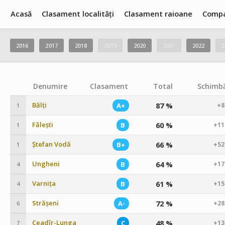
Acasă
Clasament localități
Clasament raioane
Compa
2016
2017
2018
2019
2020
2021
2022
2
Denumire
Clasament
Total
Schimbă
Bălți
87 %
A+
+8
1
Fălești
60 %
B
+11
1
Ștefan Vodă
66 %
B+
+52
1
Ungheni
64 %
B
+17
4
Varnița
61 %
B
+15
4
Strășeni
72 %
A-
+28
6
Ceadîr-Lunga
48 %
C
+13
7