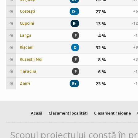
Costești
27 %
D-
+6
46
Cupcini
13 %
E-
-1
46
Larga
4 %
F
-
46
Rîșcani
32 %
D
+9
46
Ruseștii Noi
8 %
F
+3
46
Taraclia
6 %
F
-
46
Zaim
23 %
E+
-
46
Acasă
Clasament localități
Clasament raioane
Scopul proiectului constă în p