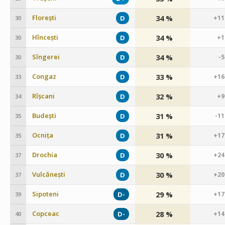
Florești
34 %
D
+11
30
Hîncești
34 %
D
+1
30
Sîngerei
34 %
D
-
30
Congaz
33 %
D
+16
33
Rîșcani
32 %
D
+9
34
Budești
31 %
D
-1
35
Ocnița
31 %
D
+17
35
Drochia
30 %
D
+24
37
Vulcănești
30 %
D
+20
37
Sipoteni
29 %
D-
+17
39
Copceac
28 %
D-
+14
40