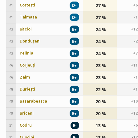
Costești
27 %
D-
+6
41
Talmaza
27 %
D-
-
41
Băcioi
24 %
E+
+12
43
Dondușeni
24 %
E+
-
43
Pelinia
24 %
E+
+7
43
Corjeuți
23 %
E+
+11
46
Zaim
23 %
E+
-
46
Durlești
22 %
E+
+1
48
Basarabeasca
20 %
E+
+10
49
Briceni
20 %
E+
+12
49
Codru
13 %
E-
-
51
Cupcini
13 %
E-
-1
51