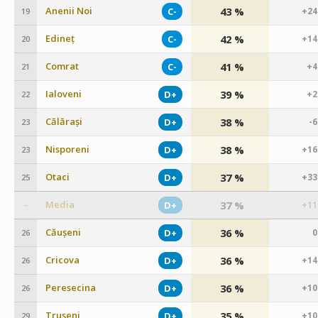
Anenii Noi
43 %
C-
+24
19
Edineț
42 %
C-
+14
20
Comrat
41 %
C-
+4
21
Ialoveni
39 %
D+
+2
22
Călărași
38 %
D+
-
23
Nisporeni
38 %
D+
+16
23
Otaci
37 %
D+
+33
25
Media
37 %
D+
+11
–
Căușeni
36 %
D+
0
26
Cricova
36 %
D+
+14
26
Peresecina
36 %
D+
+10
26
Trușeni
35 %
D+
+10
29