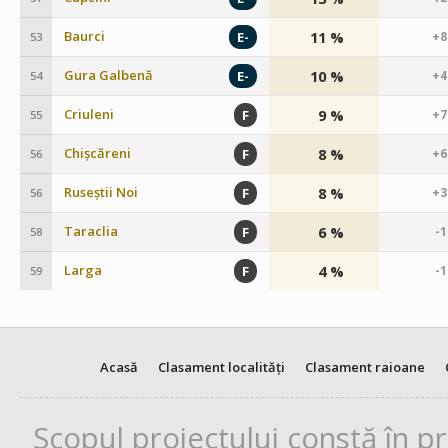
Baurci
11 %
E-
+8
53
Gura Galbenă
10 %
E-
+4
54
Criuleni
9 %
F
+7
55
Chișcăreni
8 %
F
+6
56
Ruseștii Noi
8 %
F
+3
56
Taraclia
6 %
F
-
58
Larga
4 %
F
-
59
Acasă
Clasament localități
Clasament raioane
Scopul proiectului constă în p