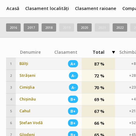
Acasă
Clasament localități
Clasament raioane
Compa
2016
2017
2018
2019
2020
2021
2022
2
Denumire
Clasament
Total
Schimbă
Bălți
87 %
A+
+8
1
Strășeni
72 %
A-
+28
2
Cimișlia
70 %
A-
+23
3
Chișinău
69 %
B+
+4
4
Cahul
67 %
B+
+21
5
Ștefan Vodă
66 %
B+
+52
6
Glodeni
65 %
B+
+45
7