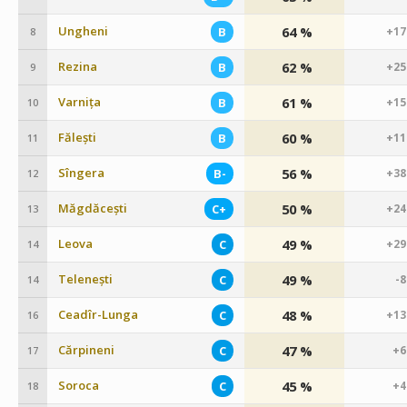
Ungheni
64 %
B
+17
8
Rezina
62 %
B
+25
9
Varnița
61 %
B
+15
10
Fălești
60 %
B
+11
11
Sîngera
56 %
B-
+38
12
Măgdăcești
50 %
C+
+24
13
Leova
49 %
C
+29
14
Telenești
49 %
C
-
14
Ceadîr-Lunga
48 %
C
+13
16
Cărpineni
47 %
C
+6
17
Soroca
45 %
C
+4
18