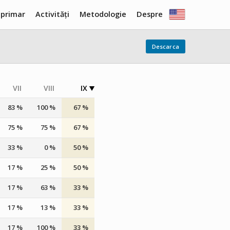
 primar
Activități
Metodologie
Despre
Descarca
VII
VIII
IX
83 %
100 %
67 %
75 %
75 %
67 %
33 %
0 %
50 %
17 %
25 %
50 %
17 %
63 %
33 %
17 %
13 %
33 %
17 %
100 %
33 %