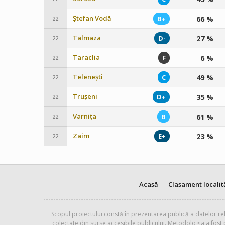
Ștefan Vodă
66 %
B+
22
Talmaza
27 %
D-
22
Taraclia
6 %
F
22
Telenești
49 %
C
22
Trușeni
35 %
D+
22
Varnița
61 %
B
22
Zaim
23 %
E+
22
Acasă
Clasament localit
Scopul proiectului constă în prezentarea publică a datelor rel
colectate din surse accesibile publicului. Metodologia a fost