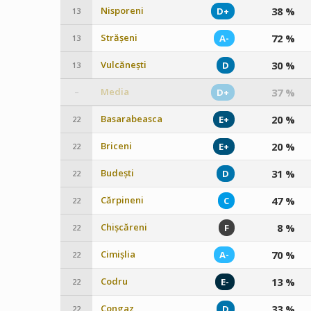
Nisporeni
38 %
D+
13
Strășeni
72 %
A-
13
Vulcănești
30 %
D
13
Media
37 %
D+
–
Basarabeasca
20 %
E+
22
Briceni
20 %
E+
22
Budești
31 %
D
22
Cărpineni
47 %
C
22
Chișcăreni
8 %
F
22
Cimișlia
70 %
A-
22
Codru
13 %
E-
22
Congaz
33 %
D
22