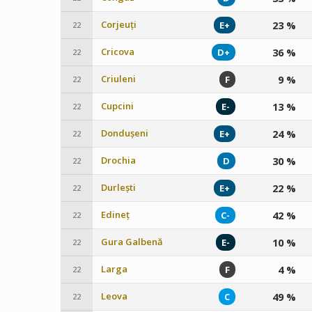
Corjeuți
23 %
E+
22
Cricova
36 %
D+
22
Criuleni
9 %
F
22
Cupcini
13 %
E-
22
Dondușeni
24 %
E+
22
Drochia
30 %
D
22
Durlești
22 %
E+
22
Edineț
42 %
C-
22
Gura Galbenă
10 %
E-
22
Larga
4 %
F
22
Leova
49 %
C
22