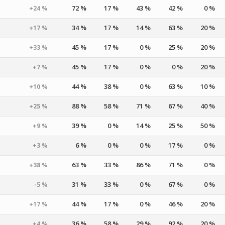
72 %
17 %
43 %
42 %
0 %
+24 %
34 %
17 %
14 %
63 %
20 %
+17 %
45 %
17 %
0 %
25 %
20 %
+33 %
45 %
17 %
0 %
0 %
20 %
+7 %
44 %
38 %
0 %
63 %
10 %
+10 %
88 %
58 %
71 %
67 %
40 %
+25 %
39 %
0 %
14 %
25 %
50 %
+9 %
6 %
0 %
0 %
17 %
0 %
+3 %
63 %
33 %
86 %
71 %
0 %
+38 %
31 %
33 %
0 %
67 %
0 %
-5 %
44 %
17 %
0 %
46 %
20 %
+17 %
36 %
58 %
29 %
92 %
20 %
+4 %