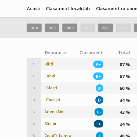
Acasă
Clasament localități
Clasament raioan
2016
2017
2018
2019
2020
2021
Denumire
Clasament
Total
Bălți
87 %
A+
1
Cahul
67 %
B+
1
Fălești
60 %
B
3
Hîncești
34 %
D
3
Anenii Noi
43 %
C-
5
Băcioi
24 %
E+
5
Ceadîr-Lunga
48 %
C
5