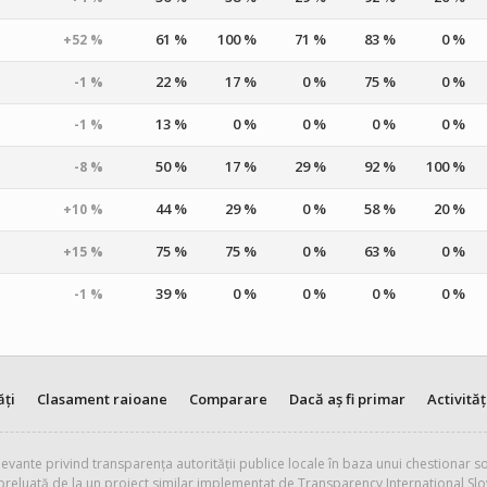
61 %
100 %
71 %
83 %
0 %
+52 %
22 %
17 %
0 %
75 %
0 %
-1 %
13 %
0 %
0 %
0 %
0 %
-1 %
50 %
17 %
29 %
92 %
100 %
-8 %
44 %
29 %
0 %
58 %
20 %
+10 %
75 %
75 %
0 %
63 %
0 %
+15 %
39 %
0 %
0 %
0 %
0 %
-1 %
ăți
Clasament raioane
Comparare
Dacă aș fi primar
Activităț
evante privind transparența autorității publice locale în baza unui chestionar so
 preluată de la un proiect similar implementat de Transparency International Slo