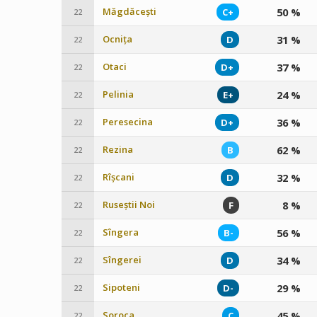
Măgdăcești
50 %
C+
22
Ocnița
31 %
D
22
Otaci
37 %
D+
22
Pelinia
24 %
E+
22
Peresecina
36 %
D+
22
Rezina
62 %
B
22
Rîșcani
32 %
D
22
Ruseștii Noi
8 %
F
22
Sîngera
56 %
B-
22
Sîngerei
34 %
D
22
Sipoteni
29 %
D-
22
Soroca
45 %
C
22