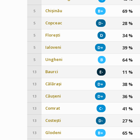
Chișinău
69 %
B+
5
Copceac
28 %
D-
5
Florești
34 %
D
5
Ialoveni
39 %
D+
5
Ungheni
64 %
B
5
Baurci
11 %
E-
13
Călărași
38 %
D+
13
Căușeni
36 %
D+
13
Comrat
41 %
C-
13
Costești
27 %
D-
13
Glodeni
65 %
B+
13