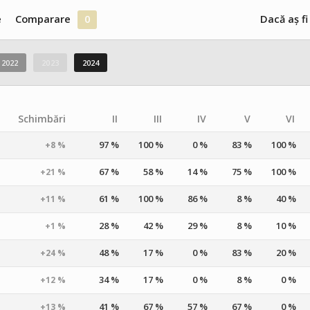
e
Comparare
0
Dacă aș fi
2022
2023
2024
Schimbări
II
III
IV
V
VI
97 %
100 %
0 %
83 %
100 %
+8 %
67 %
58 %
14 %
75 %
100 %
+21 %
61 %
100 %
86 %
8 %
40 %
+11 %
28 %
42 %
29 %
8 %
10 %
+1 %
48 %
17 %
0 %
83 %
20 %
+24 %
34 %
17 %
0 %
8 %
0 %
+12 %
41 %
67 %
57 %
67 %
0 %
+13 %