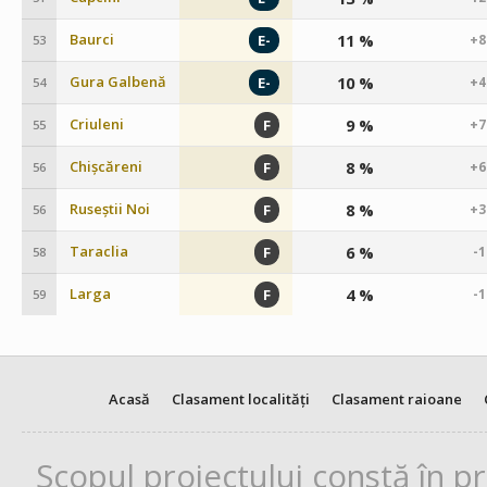
Baurci
11 %
E-
+8
53
Gura Galbenă
10 %
E-
+4
54
Criuleni
9 %
F
+7
55
Chișcăreni
8 %
F
+6
56
Ruseștii Noi
8 %
F
+3
56
Taraclia
6 %
F
-
58
Larga
4 %
F
-
59
Acasă
Clasament localități
Clasament raioane
Scopul proiectului constă în p