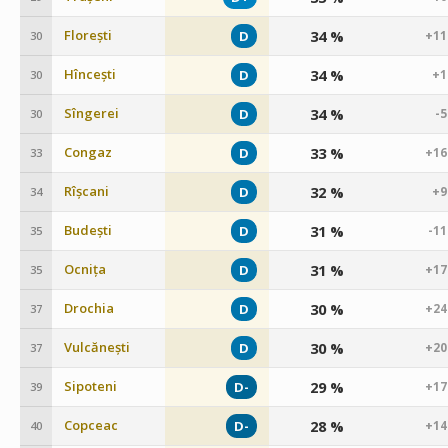
Florești
34 %
D
+11
30
Hîncești
34 %
D
+1
30
Sîngerei
34 %
D
-
30
Congaz
33 %
D
+16
33
Rîșcani
32 %
D
+9
34
Budești
31 %
D
-1
35
Ocnița
31 %
D
+17
35
Drochia
30 %
D
+24
37
Vulcănești
30 %
D
+20
37
Sipoteni
29 %
D-
+17
39
Copceac
28 %
D-
+14
40