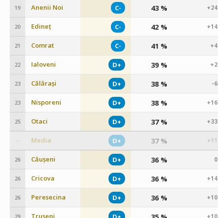
Anenii Noi
43 %
C-
+24
19
Edineț
42 %
C-
+14
20
Comrat
41 %
C-
+4
21
Ialoveni
39 %
D+
+2
22
Călărași
38 %
D+
-
23
Nisporeni
38 %
D+
+16
23
Otaci
37 %
D+
+33
25
Media
37 %
D+
+11
–
Căușeni
36 %
D+
0
26
Cricova
36 %
D+
+14
26
Peresecina
36 %
D+
+10
26
Trușeni
35 %
D+
+10
29