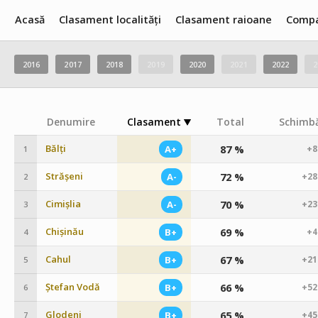
Acasă
Clasament localități
Clasament raioane
Compa
2016
2017
2018
2019
2020
2021
2022
2
Denumire
Clasament
Total
Schimbă
Bălți
87 %
A+
+8
1
Strășeni
72 %
A-
+28
2
Cimișlia
70 %
A-
+23
3
Chișinău
69 %
B+
+4
4
Cahul
67 %
B+
+21
5
Ștefan Vodă
66 %
B+
+52
6
Glodeni
65 %
B+
+45
7