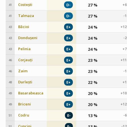
Costești
27 %
D-
+6
41
Talmaza
27 %
D-
-
41
Băcioi
24 %
E+
+12
43
Dondușeni
24 %
E+
-
43
Pelinia
24 %
E+
+7
43
Corjeuți
23 %
E+
+11
46
Zaim
23 %
E+
-
46
Durlești
22 %
E+
+1
48
Basarabeasca
20 %
E+
+10
49
Briceni
20 %
E+
+12
49
Codru
13 %
E-
-
51
Cupcini
13 %
E-
-1
51