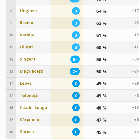
Ungheni
64 %
B
+17
8
Rezina
62 %
B
+25
9
Varnița
61 %
B
+15
10
Fălești
60 %
B
+11
11
Sîngera
56 %
B-
+38
12
Măgdăcești
50 %
C+
+24
13
Leova
49 %
C
+29
14
Telenești
49 %
C
-
14
Ceadîr-Lunga
48 %
C
+13
16
Cărpineni
47 %
C
+6
17
Soroca
45 %
C
+4
18