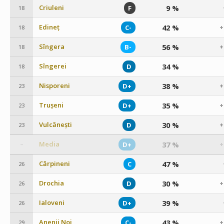
Criuleni
9 %
F
18
Edineț
42 %
C-
+
18
Sîngera
56 %
B-
+
18
Sîngerei
34 %
D
18
Nisporeni
38 %
D+
+
23
Trușeni
35 %
D+
+
23
Vulcănești
30 %
D
+
23
Media
37 %
D+
+
–
Cărpineni
47 %
C
26
Drochia
30 %
D
+
26
Ialoveni
39 %
D+
26
Anenii Noi
43 %
C-
+
29