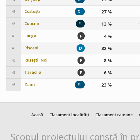
Costești
27 %
D-
46
Cupcini
13 %
E-
46
Larga
4 %
F
46
Rîșcani
32 %
D
46
Ruseștii Noi
8 %
F
46
Taraclia
6 %
F
46
Zaim
23 %
E+
46
Acasă
Clasament localități
Clasament raioane
Scopul proiectului constă în p