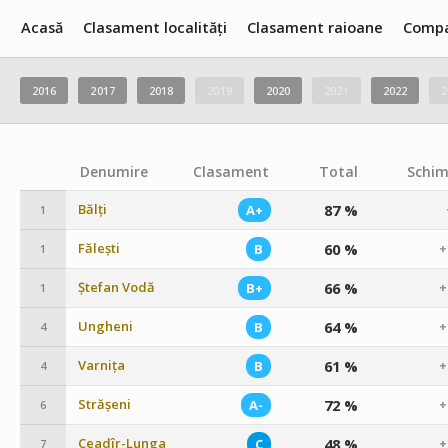
Acasă
Clasament localități
Clasament raioane
Compa
2016
2017
2018
2019
2020
2021
2022
2
Denumire
Clasament
Total
Schim
Bălți
87 %
A+
1
Fălești
60 %
B
+
1
Ștefan Vodă
66 %
B+
+
1
Ungheni
64 %
B
+
4
Varnița
61 %
B
+
4
Strășeni
72 %
A-
+
6
Ceadîr-Lunga
48 %
C
+
7