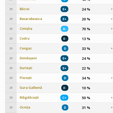
Băcioi
24 %
E+
+
29
Basarabeasca
20 %
E+
+
29
Cimișlia
70 %
A-
+
29
Codru
13 %
E-
29
Congaz
33 %
D
+
29
Dondușeni
24 %
E+
29
Durlești
22 %
E+
29
Florești
34 %
D
+
29
Gura Galbenă
10 %
E-
29
Măgdăcești
50 %
C+
+
29
Ocnița
31 %
D
+
29