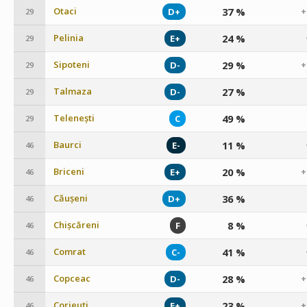
Otaci
37 %
D+
+
29
Pelinia
24 %
E+
29
Sipoteni
29 %
D-
+
29
Talmaza
27 %
D-
29
Telenești
49 %
C
29
Baurci
11 %
E-
46
Briceni
20 %
E+
+
46
Căușeni
36 %
D+
46
Chișcăreni
8 %
F
46
Comrat
41 %
C-
46
Copceac
28 %
D-
+
46
Corjeuți
23 %
E+
+
46