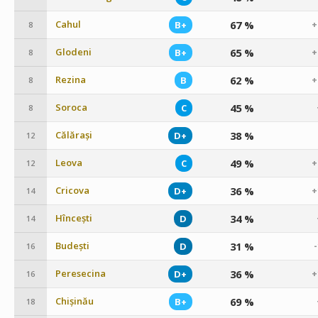
Cahul
67 %
B+
+
8
Glodeni
65 %
B+
+
8
Rezina
62 %
B
+
8
Soroca
45 %
C
8
Călărași
38 %
D+
12
Leova
49 %
C
+
12
Cricova
36 %
D+
+
14
Hîncești
34 %
D
14
Budești
31 %
D
16
Peresecina
36 %
D+
+
16
Chișinău
69 %
B+
18