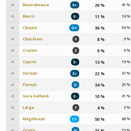
Basarabeasca
20 %
41 %
E+
41
Baurci
11 %
16 %
E-
41
Căușeni
36 %
56 %
D+
41
Chișcăreni
8 %
9 %
F
41
Criuleni
9 %
0 %
F
41
Cupcini
13 %
19 %
E-
41
Durlești
22 %
47 %
E+
41
Florești
34 %
25 %
D
41
Gura Galbenă
10 %
31 %
E-
41
Larga
4 %
3 %
F
41
Măgdăcești
50 %
88 %
C+
41
Ocnița
31 %
53 %
D
41