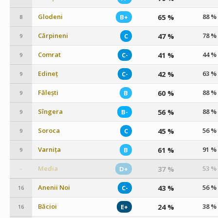
Glodeni
65 %
88 %
B+
8
Cărpineni
47 %
78 %
C
9
Comrat
41 %
44 %
C-
9
Edineț
42 %
63 %
C-
9
Fălești
60 %
88 %
B
9
Sîngera
56 %
88 %
B-
9
Soroca
45 %
56 %
C
9
Varnița
61 %
91 %
B
9
Media
37 %
53 %
D+
–
Anenii Noi
43 %
56 %
C-
16
Băcioi
24 %
38 %
E+
16