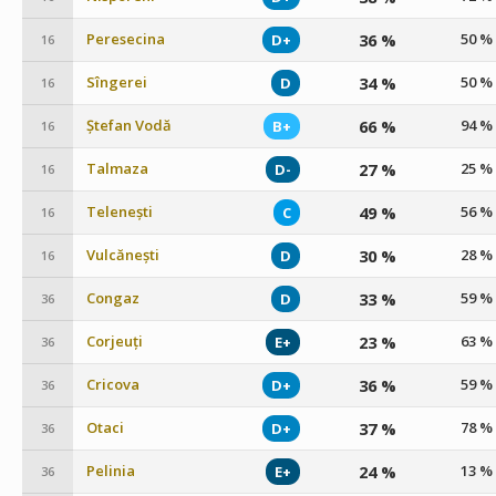
Peresecina
36 %
50 %
D+
16
Sîngerei
34 %
50 %
D
16
Ștefan Vodă
66 %
94 %
B+
16
Talmaza
27 %
25 %
D-
16
Telenești
49 %
56 %
C
16
Vulcănești
30 %
28 %
D
16
Congaz
33 %
59 %
D
36
Corjeuți
23 %
63 %
E+
36
Cricova
36 %
59 %
D+
36
Otaci
37 %
78 %
D+
36
Pelinia
24 %
13 %
E+
36