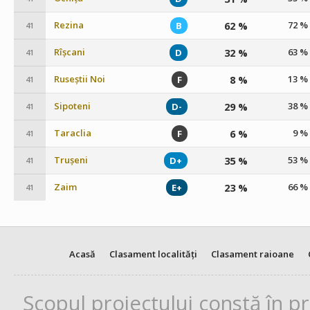
Rezina
62 %
72 %
B
41
Rîșcani
32 %
63 %
D
41
Ruseștii Noi
8 %
13 %
F
41
Sipoteni
29 %
38 %
D-
41
Taraclia
6 %
9 %
F
41
Trușeni
35 %
53 %
D+
41
Zaim
23 %
66 %
E+
41
Acasă
Clasament localități
Clasament raioane
Scopul proiectului constă în p