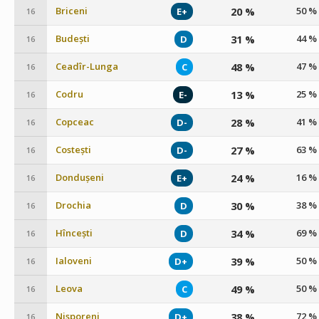
Briceni
20 %
50 %
E+
16
Budești
31 %
44 %
D
16
Ceadîr-Lunga
48 %
47 %
C
16
Codru
13 %
25 %
E-
16
Copceac
28 %
41 %
D-
16
Costești
27 %
63 %
D-
16
Dondușeni
24 %
16 %
E+
16
Drochia
30 %
38 %
D
16
Hîncești
34 %
69 %
D
16
Ialoveni
39 %
50 %
D+
16
Leova
49 %
50 %
C
16
Nisporeni
38 %
72 %
D+
16