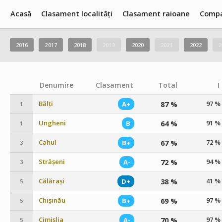
Acasă
Clasament localități
Clasament raioane
Compa
2016
2017
2018
2019
2020
2021
2022
2
Denumire
Clasament
Total
I
Bălți
87 %
97 %
A+
1
Ungheni
64 %
91 %
B
1
Cahul
67 %
72 %
B+
3
Strășeni
72 %
94 %
A-
3
Călărași
38 %
41 %
D+
5
Chișinău
69 %
97 %
B+
5
Cimișlia
70 %
97 %
A-
5