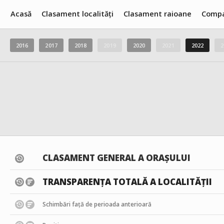
Acasă
Clasament localități
Clasament raioane
Compa
2016
2017
2018
2019
2020
2021
2022
2
CLASAMENT GENERAL A ORAȘULUI
TRANSPARENȚA TOTALĂ A LOCALITĂȚII
Schimbări față de perioada anterioară