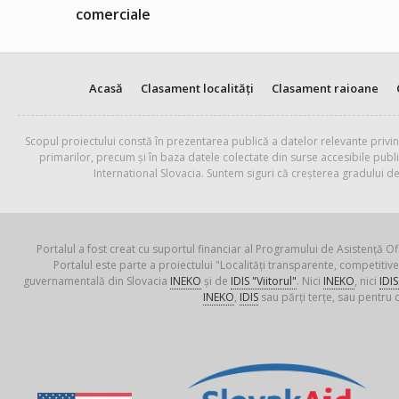
comerciale
Acasă
Clasament localități
Clasament raioane
Scopul proiectului constă în prezentarea publică a datelor relevante privin
primarilor, precum și în baza datele colectate din surse accesibile pub
International Slovacia. Suntem siguri că creșterea gradului de
Portalul a fost creat cu suportul financiar al Programului de Asistență Of
Portalul este parte a proiectului "Localități transparente, competiti
guvernamentală din Slovacia
INEKO
și de
IDIS "Viitorul"
. Nici
INEKO
, nici
IDIS
INEKO
,
IDIS
sau părți terțe, sau pentru c