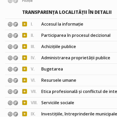
Poziție
TRANSPARENȚA LOCALITĂȚII ÎN DETALII
+
I.
Accesul la informație
+
II.
Participarea în procesul decizional
+
III.
Achizițiile publice
+
IV.
Administrarea proprietății publice
+
V.
Bugetarea
+
VI.
Resursele umane
+
VII.
Etica profesională și conflictul de int
+
VIII.
Serviciile sociale
+
IX.
Investițiile, întreprinderile municipale