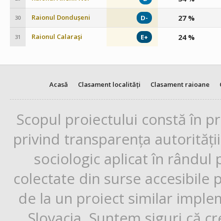
Raionul Dondușeni
27 %
D-
30
Raionul Calaraşi
24 %
E+
31
Acasă
Clasament localități
Clasament raioane
Scopul proiectului constă în p
privind transparența autorități
sociologic aplicat în rândul
colectate din surse accesibile 
de la un proiect similar impl
Slovacia. Suntem siguri că cr