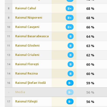
Raionul Cahul
68 %
B+
8
Raionul Nisporeni
68 %
B+
8
Raionul Cauşeni
66 %
B+
10
Raionul Basarabeasca
64 %
B
11
Raionul Glodeni
63 %
B
11
Raionul Criuleni
62 %
B
13
Raionul Florești
60 %
B
14
Raionul Rezina
60 %
B
14
Raionul Ştefan Vodă
59 %
B-
16
Media
56 %
B-
–
Raionul Făleşti
56 %
B-
17