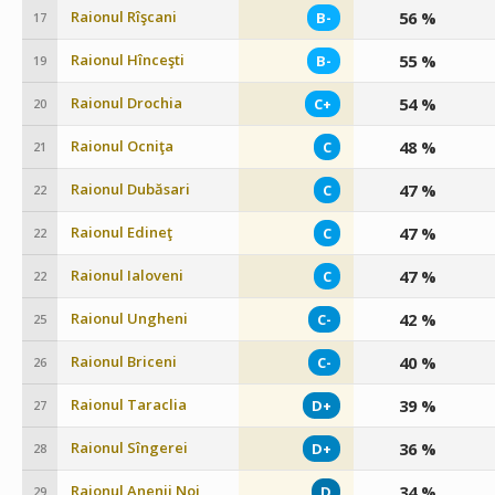
Raionul Rîşcani
56 %
B-
17
Raionul Hînceşti
55 %
B-
19
Raionul Drochia
54 %
C+
20
Raionul Ocniţa
48 %
C
21
Raionul Dubăsari
47 %
C
22
Raionul Edineţ
47 %
C
22
Raionul Ialoveni
47 %
C
22
Raionul Ungheni
42 %
C-
25
Raionul Briceni
40 %
C-
26
Raionul Taraclia
39 %
D+
27
Raionul Sîngerei
36 %
D+
28
Raionul Anenii Noi
34 %
D
29