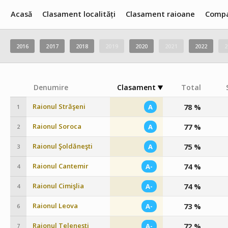
Acasă
Clasament localități
Clasament raioane
Compa
2016
2017
2018
2019
2020
2021
2022
2
Denumire
Clasament
Total
Raionul Străşeni
78 %
A
1
Raionul Soroca
77 %
A
2
Raionul Şoldăneşti
75 %
A
3
Raionul Cantemir
74 %
A-
4
Raionul Cimişlia
74 %
A-
4
Raionul Leova
73 %
A-
6
Raionul Teleneşti
72 %
A-
7