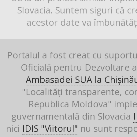
Slovacia. Suntem siguri că cr
acestor date va îmbunătăți
Portalul a fost creat cu suport
Oficială pentru Dezvoltare al
Ambasadei SUA la Chișină
"Localități transparente, co
Republica Moldova" imple
guvernamentală din Slovacia
nici
IDIS "Viitorul"
nu sunt respon