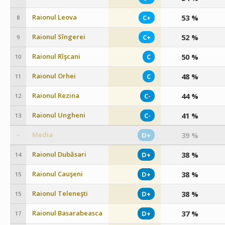
Raionul Leova
53 %
C+
8
Raionul Sîngerei
52 %
C+
9
Raionul Rîşcani
50 %
C
10
Raionul Orhei
48 %
C
11
Raionul Rezina
44 %
C-
12
Raionul Ungheni
41 %
C-
13
Media
39 %
D+
–
Raionul Dubăsari
38 %
D+
14
Raionul Cauşeni
38 %
D+
15
Raionul Teleneşti
38 %
D+
15
Raionul Basarabeasca
37 %
D+
17