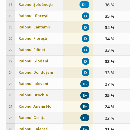
Raionul Şoldăneşti
36 %
D+
18
Raionul Hînceşti
35 %
D
19
Raionul Cantemir
34 %
D
20
Raionul Florești
34 %
D
20
Raionul Edineţ
33 %
D
22
Raionul Glodeni
33 %
D
22
Raionul Dondușeni
33 %
D
24
Raionul Ialoveni
27 %
D-
25
Raionul Drochia
25 %
E+
26
Raionul Anenii Noi
24 %
E+
27
Raionul Ocniţa
22 %
E+
28
Raionul Calaraşi
21 %
E+
29