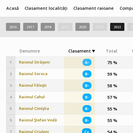
Acasă
Clasament localități
Clasament raioane
Compa
2016
2017
2018
2019
2020
2021
2022
2
Denumire
Clasament
Total
Raionul Străşeni
75 %
A-
1
Raionul Soroca
59 %
B-
2
Raionul Făleşti
58 %
B-
3
Raionul Cahul
57 %
B-
4
Raionul Cimişlia
55 %
B-
5
Raionul Ştefan Vodă
55 %
B-
5
Raionul Criuleni
54 %
C+
7