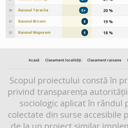
Raionul Taraclia
20 %
E+
30
Raionul Briceni
19 %
E
31
Raionul Nisporeni
18 %
E
32
Acasă
Clasament localități
Clasament raioane
Scopul proiectului constă în p
privind transparența autorități
sociologic aplicat în rândul
colectate din surse accesibile 
de la un proiect similar impl