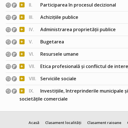
+
II.
Participarea în procesul decizional
+
III.
Achizițiile publice
+
IV.
Administrarea proprietății publice
+
V.
Bugetarea
+
VI.
Resursele umane
+
VII.
Etica profesională și conflictul de inter
+
VIII.
Serviciile sociale
+
IX.
Investițiile, întreprinderile municipale ș
societățile comerciale
Acasă
Clasament localități
Clasament raioane