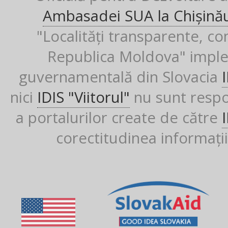
Ambasadei SUA la Chișină
"Localități transparente, co
Republica Moldova" imple
guvernamentală din Slovacia
nici
IDIS "Viitorul"
nu sunt respon
a portalurilor create de către
corectitudinea informații