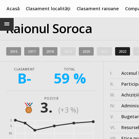
Acasă
Clasament localități
Clasament raioane
Compa
Raionul Soroca
2016
2017
2018
2019
2020
2021
2022
2
CLASAMENT
TOTAL
B-
59 %
I.
Accesul 
II.
Particip
III.
Achiziții
POZIȚIE
3.
IV.
Administ
(+3 %)
V.
Bugeta
1.
5.
VI.
Resurse
10.
VII.
Etica pr