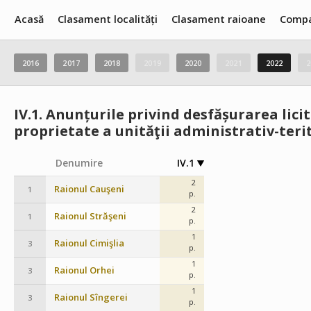
Acasă
Clasament localități
Clasament raioane
Compa
2016
2017
2018
2019
2020
2021
2022
2
IV.1.
Anunțurile privind desfășurarea lici
proprietate a unităţii administrativ-teri
Denumire
IV.1
2
Raionul Cauşeni
1
p.
2
Raionul Străşeni
1
p.
1
Raionul Cimişlia
3
p.
1
Raionul Orhei
3
p.
1
Raionul Sîngerei
3
p.