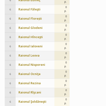
Raionul Edineţ
6
p.
0
Raionul Făleşti
6
p.
0
Raionul Florești
6
p.
0
Raionul Glodeni
6
p.
0
Raionul Hînceşti
6
p.
0
Raionul Ialoveni
6
p.
0
Raionul Leova
6
p.
0
Raionul Nisporeni
6
p.
0
Raionul Ocniţa
6
p.
0
Raionul Rezina
6
p.
0
Raionul Rîşcani
6
p.
0
Raionul Şoldăneşti
6
p.