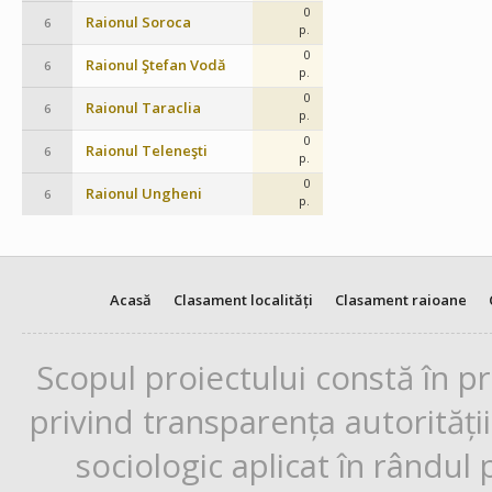
0
Raionul Soroca
6
p.
0
Raionul Ştefan Vodă
6
p.
0
Raionul Taraclia
6
p.
0
Raionul Teleneşti
6
p.
0
Raionul Ungheni
6
p.
Acasă
Clasament localități
Clasament raioane
Scopul proiectului constă în p
privind transparența autorități
sociologic aplicat în rândul