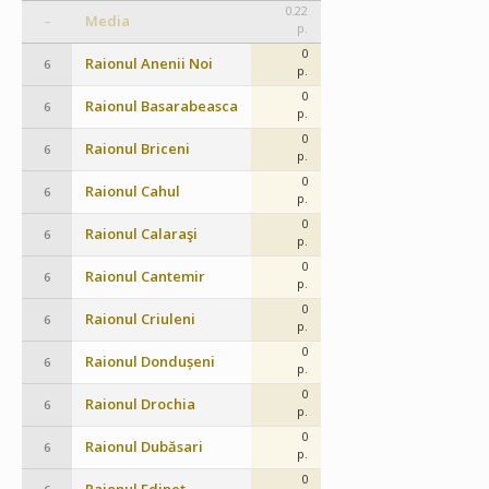
0.22
Media
–
p.
0
Raionul Anenii Noi
6
p.
0
Raionul Basarabeasca
6
p.
0
Raionul Briceni
6
p.
0
Raionul Cahul
6
p.
0
Raionul Calaraşi
6
p.
0
Raionul Cantemir
6
p.
0
Raionul Criuleni
6
p.
0
Raionul Dondușeni
6
p.
0
Raionul Drochia
6
p.
0
Raionul Dubăsari
6
p.
0