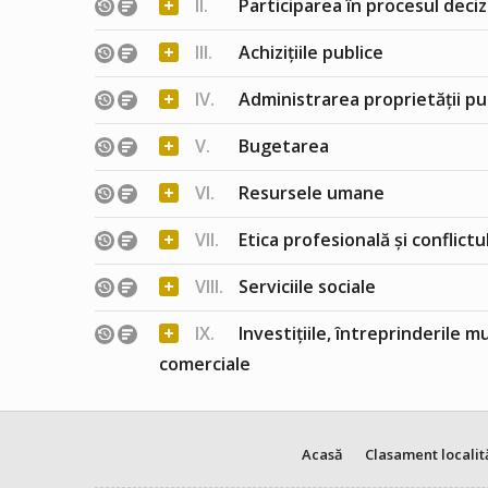
+
II.
Participarea în procesul deciz
+
III.
Achizițiile publice
+
IV.
Administrarea proprietății pu
+
V.
Bugetarea
+
VI.
Resursele umane
+
VII.
Etica profesională și conflict
+
VIII.
Serviciile sociale
+
IX.
Investițiile, întreprinderile m
comerciale
Acasă
Clasament localit