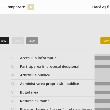
e
Comparare
0
Dacă aș fi
2022
2023
2024
Comp
I.
Accesul la informație
II.
Participarea în procesul decizional
III.
Achizițiile publice
IV.
Administrarea proprietății publice
V.
Bugetarea
VI.
Resursele umane
VII.
Etica profesională și conflictul de interese