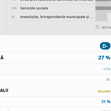
VIII.
Serviciile sociale
IX.
Investițiile, întreprinderile municipale și participarea în societățile comerciale
MEDIA
D-
27 %
LĂ
+3 %
26.
ALII
VALOARE
31 %