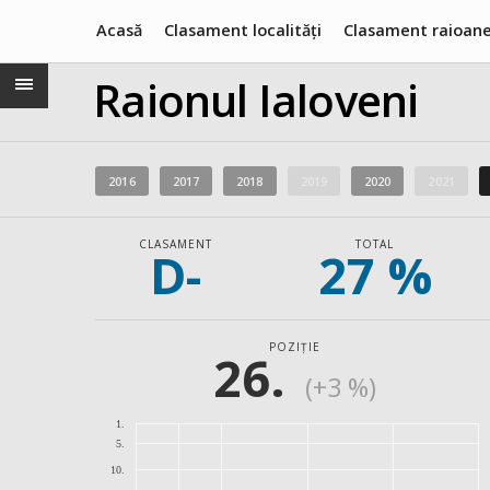
Acasă
Clasament localități
Clasament raioan
Raionul Ialoveni
2016
2017
2018
2019
2020
2021
CLASAMENT
TOTAL
D-
27 %
POZIȚIE
26.
(+3 %)
1.
5.
10.