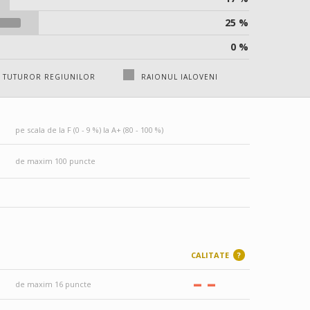
25 %
0 %
 TUTUROR REGIUNILOR
RAIONUL IALOVENI
pe scala de la F (0 - 9 %) la A+ (80 - 100 %)
de maxim 100 puncte
CALITATE
?
–
–
de maxim 16 puncte