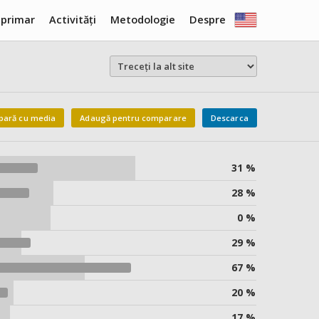
 primar
Activități
Metodologie
Despre
ară cu media
Adaugă pentru comparare
Descarca
31 %
28 %
0 %
29 %
67 %
20 %
17 %