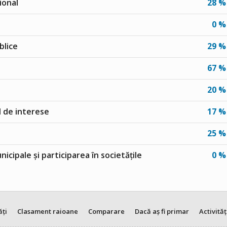
ional
28 %
0 %
blice
29 %
67 %
20 %
ul de interese
17 %
25 %
unicipale și participarea în societățile
0 %
ăți
Clasament raioane
Comparare
Dacă aș fi primar
Activităț