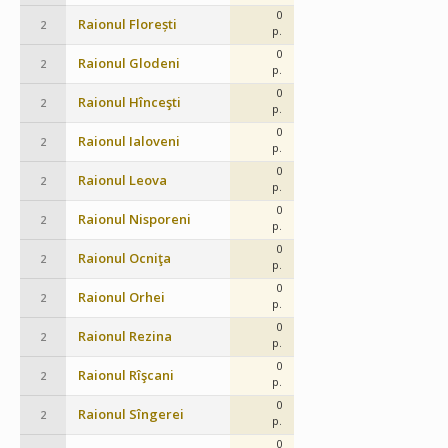
0
Raionul Florești
2
p.
0
Raionul Glodeni
2
p.
0
Raionul Hînceşti
2
p.
0
Raionul Ialoveni
2
p.
0
Raionul Leova
2
p.
0
Raionul Nisporeni
2
p.
0
Raionul Ocniţa
2
p.
0
Raionul Orhei
2
p.
0
Raionul Rezina
2
p.
0
Raionul Rîşcani
2
p.
0
Raionul Sîngerei
2
p.
0