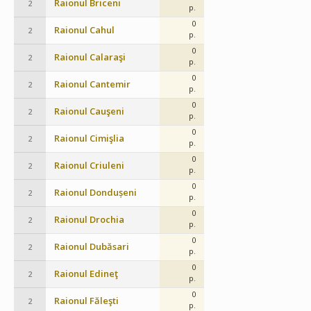
Raionul Briceni
2
p.
0
Raionul Cahul
2
p.
0
Raionul Calaraşi
2
p.
0
Raionul Cantemir
2
p.
0
Raionul Cauşeni
2
p.
0
Raionul Cimişlia
2
p.
0
Raionul Criuleni
2
p.
0
Raionul Dondușeni
2
p.
0
Raionul Drochia
2
p.
0
Raionul Dubăsari
2
p.
0
Raionul Edineţ
2
p.
0
Raionul Făleşti
2
p.