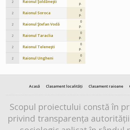
Raionul Şoldăneşti
2
p.
0
Raionul Soroca
2
p.
0
Raionul Ştefan Vodă
2
p.
0
Raionul Taraclia
2
p.
0
Raionul Teleneşti
2
p.
0
Raionul Ungheni
2
p.
Acasă
Clasament localități
Clasament raioane
Scopul proiectului constă în p
privind transparența autorități