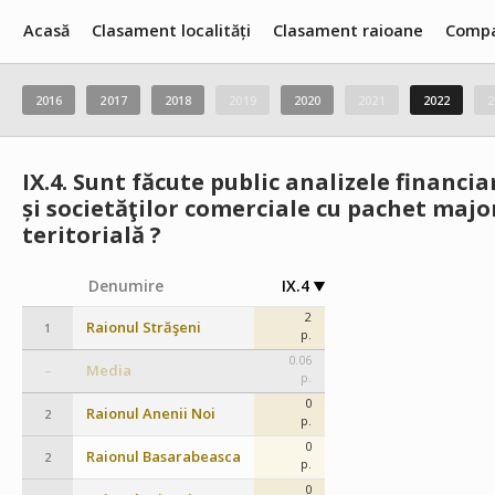
Acasă
Clasament localități
Clasament raioane
Compa
2016
2017
2018
2019
2020
2021
2022
2
IX.4.
Sunt făcute public analizele financi
și societăţilor comerciale cu pachet majo
teritorială ?
Denumire
IX.4
2
Raionul Străşeni
1
p.
0.06
Media
–
p.
0
Raionul Anenii Noi
2
p.
0
Raionul Basarabeasca
2
p.
0