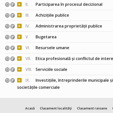
+
II.
Participarea în procesul decizional
+
III.
Achizițiile publice
+
IV.
Administrarea proprietății publice
+
V.
Bugetarea
+
VI.
Resursele umane
+
VII.
Etica profesională și conflictul de inter
+
VIII.
Serviciile sociale
+
IX.
Investițiile, întreprinderile municipale ș
societățile comerciale
Acasă
Clasament localități
Clasament raioane