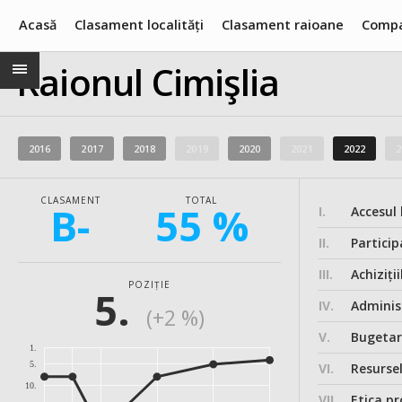
Acasă
Clasament localități
Clasament raioane
Compa
Raionul Cimişlia
2016
2017
2018
2019
2020
2021
2022
2
CLASAMENT
TOTAL
B-
55 %
I.
Accesul 
II.
Particip
III.
Achiziții
POZIȚIE
5.
IV.
Administ
(+2 %)
V.
Bugeta
1.
5.
VI.
Resurse
10.
VII.
Etica pr