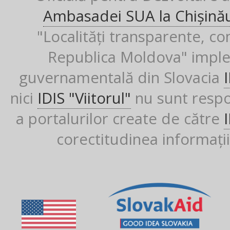
Ambasadei SUA la Chișină
"Localități transparente, co
Republica Moldova" imple
guvernamentală din Slovacia
nici
IDIS "Viitorul"
nu sunt respon
a portalurilor create de către
corectitudinea informații