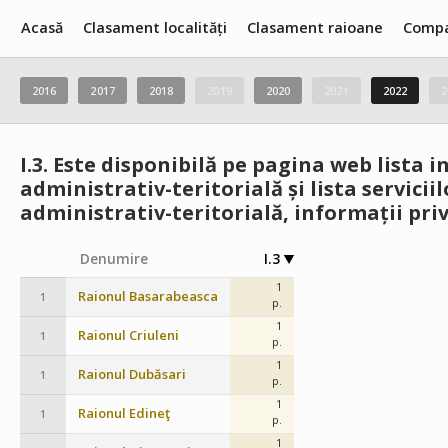
Acasă
Clasament localități
Clasament raioane
Compa
2016
2017
2018
2019
2020
2021
2022
2
I.3.
Este disponibilă pe pagina web lista in
administrativ-teritorială și lista servici
administrativ-teritorială, informații pri
Denumire
I.3
1
Raionul Basarabeasca
1
p.
1
Raionul Criuleni
1
p.
1
Raionul Dubăsari
1
p.
1
Raionul Edineţ
1
p.
1