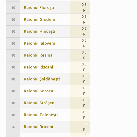
0.5
Raionul Florești
10
p.
0.5
Raionul Glodeni
10
p.
0.5
Raionul Hînceşti
10
p.
0.5
Raionul Ialoveni
10
p.
0.5
Raionul Rezina
10
p.
0.5
Raionul Rîşcani
10
p.
0.5
Raionul Şoldăneşti
10
p.
0.5
Raionul Soroca
10
p.
0.5
Raionul Străşeni
10
p.
0.5
Raionul Teleneşti
10
p.
0
Raionul Briceni
26
p.
0