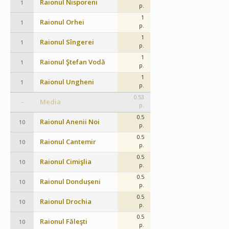
Raionul Nisporeni
1
p.
1
Raionul Orhei
1
p.
1
Raionul Sîngerei
1
p.
1
Raionul Ştefan Vodă
1
p.
1
Raionul Ungheni
1
p.
0.53
Media
–
p.
0.5
Raionul Anenii Noi
10
p.
0.5
Raionul Cantemir
10
p.
0.5
Raionul Cimişlia
10
p.
0.5
Raionul Dondușeni
10
p.
0.5
Raionul Drochia
10
p.
0.5
Raionul Făleşti
10
p.