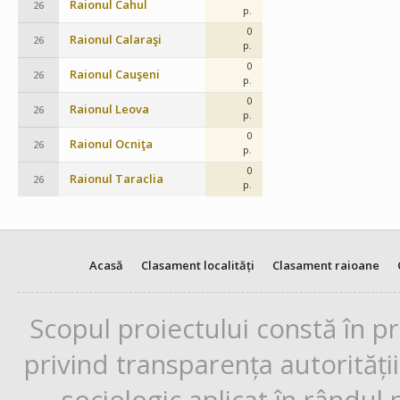
Raionul Cahul
26
p.
0
Raionul Calaraşi
26
p.
0
Raionul Cauşeni
26
p.
0
Raionul Leova
26
p.
0
Raionul Ocniţa
26
p.
0
Raionul Taraclia
26
p.
Acasă
Clasament localități
Clasament raioane
Scopul proiectului constă în p
privind transparența autorități