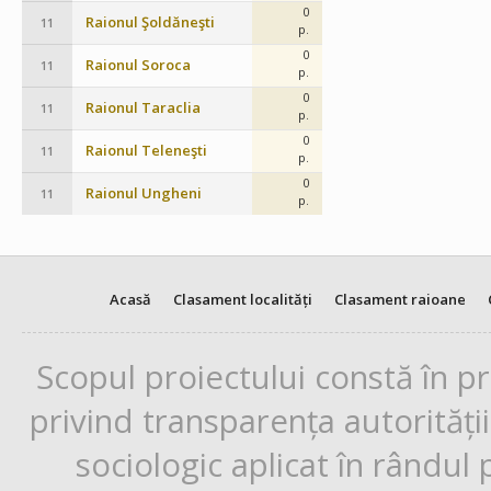
0
Raionul Şoldăneşti
11
p.
0
Raionul Soroca
11
p.
0
Raionul Taraclia
11
p.
0
Raionul Teleneşti
11
p.
0
Raionul Ungheni
11
p.
Acasă
Clasament localități
Clasament raioane
Scopul proiectului constă în p
privind transparența autorități
sociologic aplicat în rândul