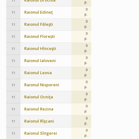
Raionul Drochia
11
p.
0
Raionul Edineţ
11
p.
0
Raionul Făleşti
11
p.
0
Raionul Florești
11
p.
0
Raionul Hînceşti
11
p.
0
Raionul Ialoveni
11
p.
0
Raionul Leova
11
p.
0
Raionul Nisporeni
11
p.
0
Raionul Ocniţa
11
p.
0
Raionul Rezina
11
p.
0
Raionul Rîşcani
11
p.
0
Raionul Sîngerei
11
p.