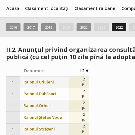
Acasă
Clasament localități
Clasament raioane
Compa
2016
2017
2018
2019
2020
2021
2022
2
II.2.
Anunţul privind organizarea consultăr
publică (cu cel puțin 10 zile pînă la adopta
Denumire
II.2
2
Raionul Criuleni
1
p.
2
Raionul Dubăsari
1
p.
2
Raionul Orhei
1
p.
2
Raionul Ştefan Vodă
1
p.
2
Raionul Străşeni
1
p.