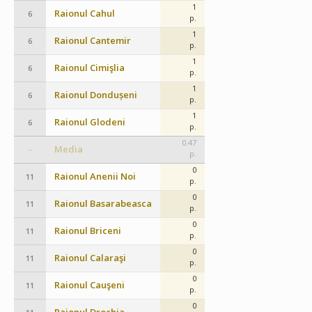
1
Raionul Cahul
6
p.
1
Raionul Cantemir
6
p.
1
Raionul Cimişlia
6
p.
1
Raionul Dondușeni
6
p.
1
Raionul Glodeni
6
p.
0.47
Media
–
p.
0
Raionul Anenii Noi
11
p.
0
Raionul Basarabeasca
11
p.
0
Raionul Briceni
11
p.
0
Raionul Calaraşi
11
p.
0
Raionul Cauşeni
11
p.
0