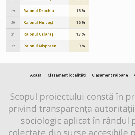
Raionul Drochia
16 %
29
Raionul Hînceşti
16 %
29
Raionul Calaraşi
13 %
31
Raionul Nisporeni
9 %
32
Acasă
Clasament localități
Clasament raioane
Scopul proiectului constă în p
privind transparența autorități
sociologic aplicat în rândul
colectate din surse accesibile 