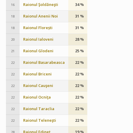
Raionul Şoldăneşti
34 %
16
Raionul Anenii Noi
31 %
18
Raionul Florești
31 %
18
Raionul Ialoveni
28 %
20
Raionul Glodeni
25 %
21
Raionul Basarabeasca
22 %
22
Raionul Briceni
22 %
22
Raionul Cauşeni
22 %
22
Raionul Ocniţa
22 %
22
Raionul Taraclia
22 %
22
Raionul Teleneşti
22 %
22
Raionul Edineţ
19 %
28