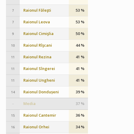
Raionul Făleşti
53 %
7
Raionul Leova
53 %
7
Raionul Cimişlia
50 %
9
Raionul Rîşcani
44 %
10
Raionul Rezina
41 %
11
Raionul Sîngerei
41 %
11
Raionul Ungheni
41 %
11
Raionul Dondușeni
39 %
14
Media
37 %
–
Raionul Cantemir
36 %
15
Raionul Orhei
34 %
16