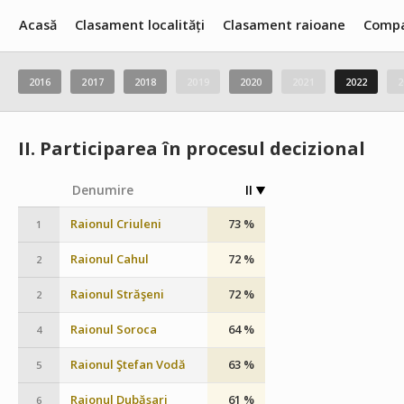
Acasă
Clasament localități
Clasament raioane
Compa
2016
2017
2018
2019
2020
2021
2022
2
II.
Participarea în procesul decizional
Denumire
II
Raionul Criuleni
73 %
1
Raionul Cahul
72 %
2
Raionul Străşeni
72 %
2
Raionul Soroca
64 %
4
Raionul Ştefan Vodă
63 %
5
Raionul Dubăsari
61 %
6