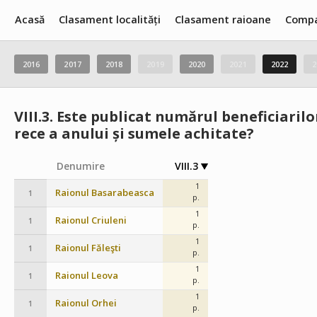
Acasă
Clasament localități
Clasament raioane
Compa
2016
2017
2018
2019
2020
2021
2022
2
VIII.3.
Este publicat numărul beneficiarilo
rece a anului și sumele achitate?
Denumire
VIII.3
1
Raionul Basarabeasca
1
p.
1
Raionul Criuleni
1
p.
1
Raionul Făleşti
1
p.
1
Raionul Leova
1
p.
1
Raionul Orhei
1
p.