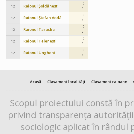
0
Raionul Şoldăneşti
12
p.
0
Raionul Ştefan Vodă
12
p.
0
Raionul Taraclia
12
p.
0
Raionul Teleneşti
12
p.
0
Raionul Ungheni
12
p.
Acasă
Clasament localități
Clasament raioane
Scopul proiectului constă în p
privind transparența autorități
sociologic aplicat în rândul