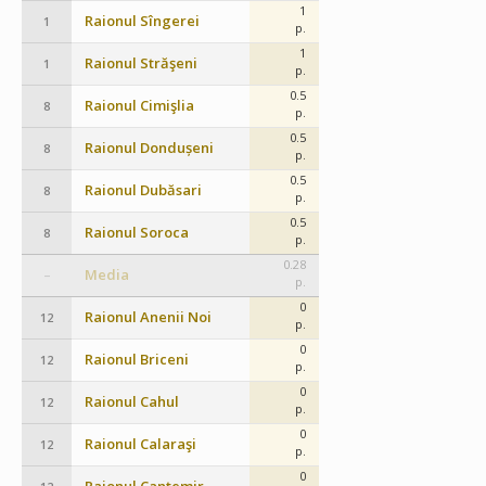
1
Raionul Sîngerei
1
p.
1
Raionul Străşeni
1
p.
0.5
Raionul Cimişlia
8
p.
0.5
Raionul Dondușeni
8
p.
0.5
Raionul Dubăsari
8
p.
0.5
Raionul Soroca
8
p.
0.28
Media
–
p.
0
Raionul Anenii Noi
12
p.
0
Raionul Briceni
12
p.
0
Raionul Cahul
12
p.
0
Raionul Calaraşi
12
p.
0