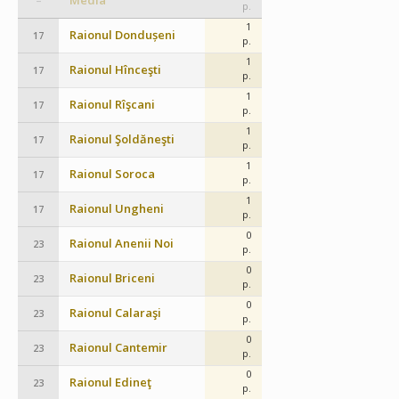
Media
–
p.
1
Raionul Dondușeni
17
p.
1
Raionul Hînceşti
17
p.
1
Raionul Rîşcani
17
p.
1
Raionul Şoldăneşti
17
p.
1
Raionul Soroca
17
p.
1
Raionul Ungheni
17
p.
0
Raionul Anenii Noi
23
p.
0
Raionul Briceni
23
p.
0
Raionul Calaraşi
23
p.
0
Raionul Cantemir
23
p.
0
Raionul Edineţ
23
p.