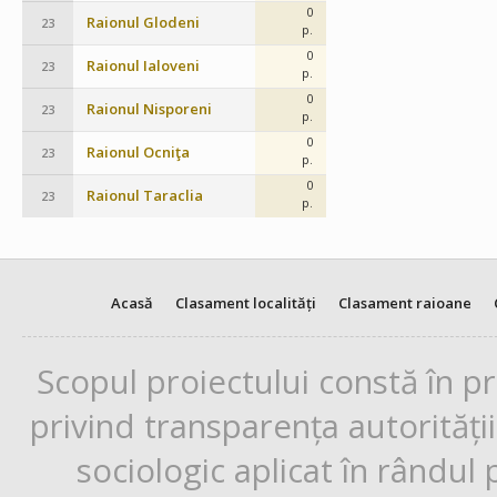
0
Raionul Glodeni
23
p.
0
Raionul Ialoveni
23
p.
0
Raionul Nisporeni
23
p.
0
Raionul Ocniţa
23
p.
0
Raionul Taraclia
23
p.
Acasă
Clasament localități
Clasament raioane
Scopul proiectului constă în p
privind transparența autorități
sociologic aplicat în rândul