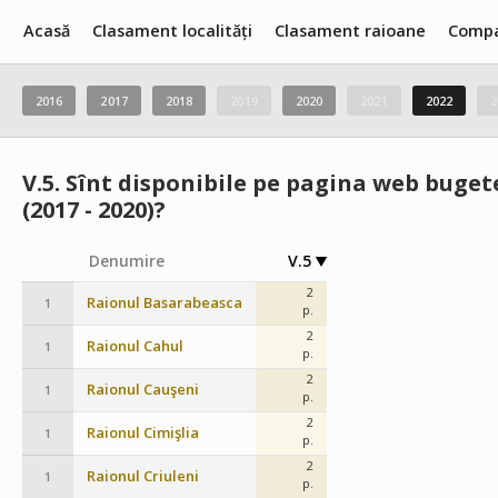
Acasă
Clasament localități
Clasament raioane
Compa
2016
2017
2018
2019
2020
2021
2022
2
V.5.
Sînt disponibile pe pagina web bugetel
(2017 - 2020)?
Denumire
V.5
2
Raionul Basarabeasca
1
p.
2
Raionul Cahul
1
p.
2
Raionul Cauşeni
1
p.
2
Raionul Cimişlia
1
p.
2
Raionul Criuleni
1
p.