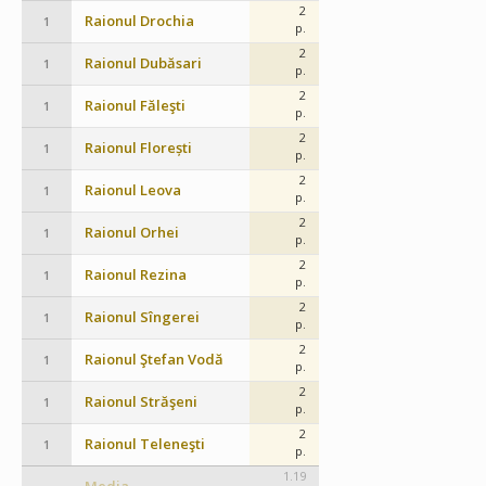
2
Raionul Drochia
1
p.
2
Raionul Dubăsari
1
p.
2
Raionul Făleşti
1
p.
2
Raionul Florești
1
p.
2
Raionul Leova
1
p.
2
Raionul Orhei
1
p.
2
Raionul Rezina
1
p.
2
Raionul Sîngerei
1
p.
2
Raionul Ştefan Vodă
1
p.
2
Raionul Străşeni
1
p.
2
Raionul Teleneşti
1
p.
1.19