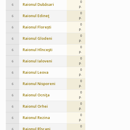
0
Raionul Dubăsari
6
p.
0
Raionul Edineţ
6
p.
0
Raionul Florești
6
p.
0
Raionul Glodeni
6
p.
0
Raionul Hînceşti
6
p.
0
Raionul Ialoveni
6
p.
0
Raionul Leova
6
p.
0
Raionul Nisporeni
6
p.
0
Raionul Ocniţa
6
p.
0
Raionul Orhei
6
p.
0
Raionul Rezina
6
p.
0
Raionul Rîşcani
6