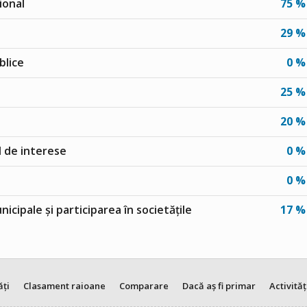
ional
75 %
29 %
blice
0 %
25 %
20 %
ul de interese
0 %
0 %
unicipale și participarea în societățile
17 %
ăți
Clasament raioane
Comparare
Dacă aș fi primar
Activităț