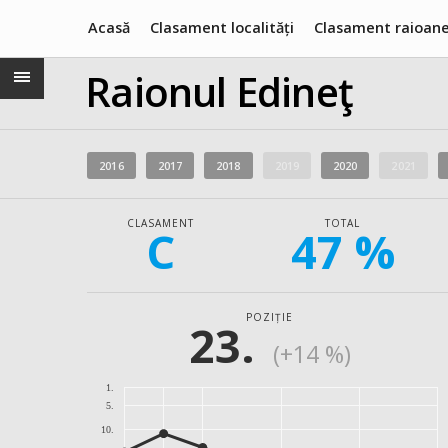
Acasă
Clasament localități
Clasament raioan
Raionul Edineţ
2016
2017
2018
2019
2020
2021
CLASAMENT
TOTAL
C
47 %
POZIȚIE
23.
(+14 %)
1.
5.
10.