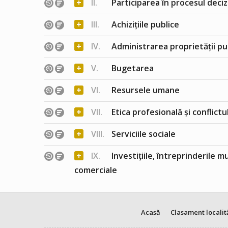
+
II.
Participarea în procesul deciz
+
III.
Achizițiile publice
+
IV.
Administrarea proprietății pu
+
V.
Bugetarea
+
VI.
Resursele umane
+
VII.
Etica profesională și conflict
+
VIII.
Serviciile sociale
+
IX.
Investițiile, întreprinderile m
comerciale
Acasă
Clasament localit