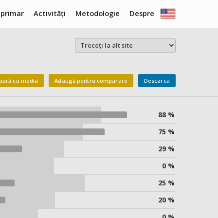
 primar
Activități
Metodologie
Despre
ară cu media
Adaugă pentru comparare
Descarca
88 %
75 %
29 %
0 %
25 %
20 %
0 %