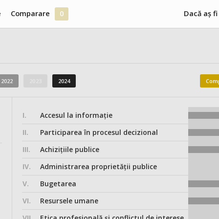
e
Comparare
0
Dacă aș fi
2022
2023
2024
Comp
I.
Accesul la informație
II.
Participarea în procesul decizional
III.
Achizițiile publice
IV.
Administrarea proprietății publice
V.
Bugetarea
VI.
Resursele umane
VII.
Etica profesională și conflictul de interese