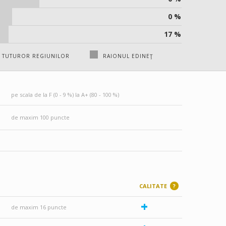
0 %
17 %
 TUTUROR REGIUNILOR
RAIONUL EDINEŢ
pe scala de la F (0 - 9 %) la A+ (80 - 100 %)
de maxim 100 puncte
CALITATE
?
+
de maxim 16 puncte