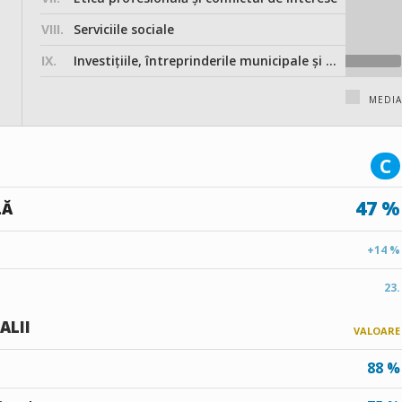
VIII.
Serviciile sociale
IX.
Investițiile, întreprinderile municipale și participarea în societățile comerciale
MEDIA
C
47 %
LĂ
+14 %
23.
ALII
VALOARE
88 %