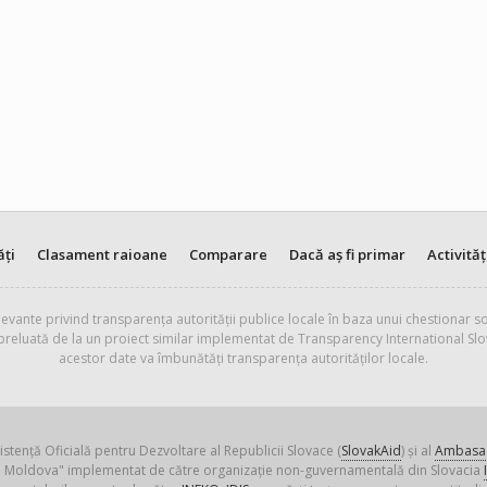
ăți
Clasament raioane
Comparare
Dacă aș fi primar
Activităț
evante privind transparența autorității publice locale în baza unui chestionar so
 preluată de la un proiect similar implementat de Transparency International Slo
acestor date va îmbunătăți transparența autorităților locale.
istență Oficială pentru Dezvoltare al Republicii Slovace (
SlovakAid
) și al
Ambasad
ica Moldova" implementat de către organizație non-guvernamentală din Slovacia