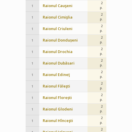
2
Raionul Cauşeni
1
p.
2
Raionul Cimişlia
1
p.
2
Raionul Criuleni
1
p.
2
Raionul Dondușeni
1
p.
2
Raionul Drochia
1
p.
2
Raionul Dubăsari
1
p.
2
Raionul Edineţ
1
p.
2
Raionul Făleşti
1
p.
2
Raionul Florești
1
p.
2
Raionul Glodeni
1
p.
2
Raionul Hînceşti
1
p.
2