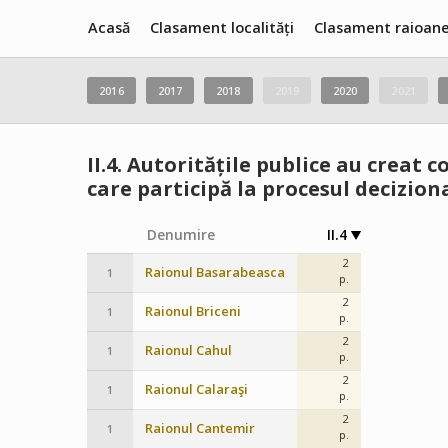
Acasă
Clasament localități
Clasament raioan
2016
2017
2018
2019
2020
2021
II.4.
Autoritățile publice au creat c
care participă la procesul decizion
Denumire
II.4
2
Raionul Basarabeasca
1
p.
2
Raionul Briceni
1
p.
2
Raionul Cahul
1
p.
2
Raionul Calaraşi
1
p.
2
Raionul Cantemir
1
p.