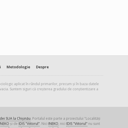
i
Metodologie
Despre
ciologic aplicat în rândul primarilor, precum și în baza datele
vacia. Suntem siguri că creșterea gradului de conștientizare a
ei SUA la Chișinău
. Portalul este parte a proiectului "Localități
INEKO
și de
IDIS "Viitorul"
. Nici
INEKO
, nici
IDIS "Viitorul"
nu sunt