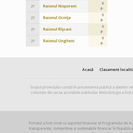
0
Raionul Nisporeni
27
p.
0
Raionul Ocniţa
27
p.
0
Raionul Rîşcani
27
p.
0
Raionul Ungheni
27
p.
Acasă
Clasament localit
Scopul proiectului constă în prezentarea publică a datelor rel
colectate din surse accesibile publicului. Metodologia a fost
Portalul a fost creat cu suportul financiar al Programului de As
transparente, competitive și sustenabile financiar în Republ