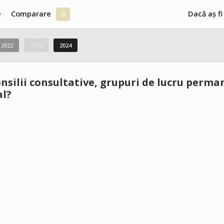
e
Comparare
0
Dacă aș fi
2022
2023
2024
onsilii consultative, grupuri de lucru perm
al?