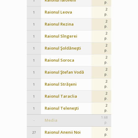
Raionul Ialoveni
1
p.
2
Raionul Leova
1
p.
2
Raionul Rezina
1
p.
2
Raionul Sîngerei
1
p.
2
Raionul Şoldăneşti
1
p.
2
Raionul Soroca
1
p.
2
Raionul Ştefan Vodă
1
p.
2
Raionul Străşeni
1
p.
2
Raionul Taraclia
1
p.
2
Raionul Teleneşti
1
p.
1.68
Media
–
p.
0
Raionul Anenii Noi
27
p.