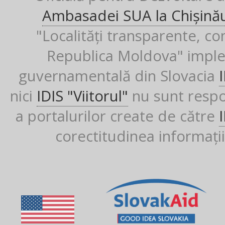
Ambasadei SUA la Chișină
"Localități transparente, co
Republica Moldova" imple
guvernamentală din Slovacia
nici
IDIS "Viitorul"
nu sunt respon
a portalurilor create de către
corectitudinea informații