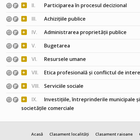
+
II.
Participarea în procesul decizional
+
III.
Achizițiile publice
+
IV.
Administrarea proprietății publice
+
V.
Bugetarea
+
VI.
Resursele umane
+
VII.
Etica profesională și conflictul de inter
+
VIII.
Serviciile sociale
+
IX.
Investițiile, întreprinderile municipale ș
societățile comerciale
Acasă
Clasament localități
Clasament raioane