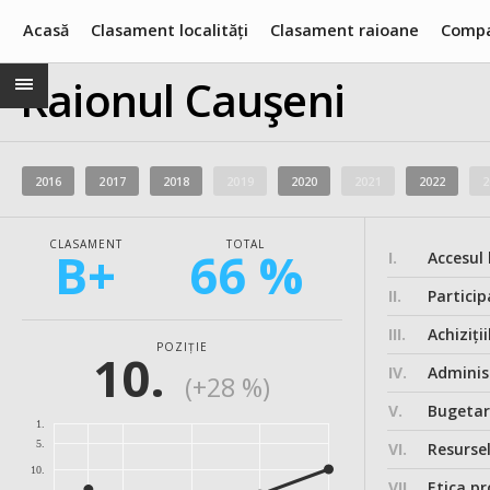
Acasă
Clasament localități
Clasament raioane
Compa
Raionul Cauşeni
2016
2017
2018
2019
2020
2021
2022
2
CLASAMENT
TOTAL
B+
66 %
I.
Accesul 
II.
Particip
III.
Achiziții
POZIȚIE
10.
IV.
Administ
(+28 %)
V.
Bugeta
1.
5.
VI.
Resurse
10.
VII.
Etica pr