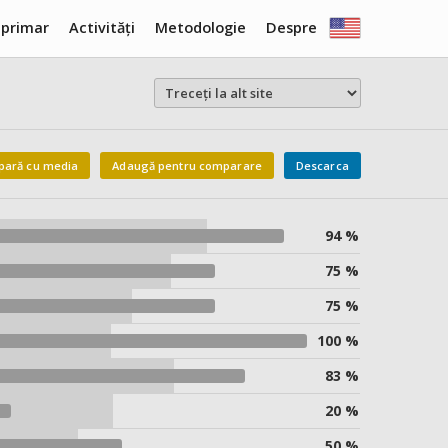
 primar
Activități
Metodologie
Despre
ară cu media
Adaugă pentru comparare
Descarca
94 %
75 %
75 %
100 %
83 %
20 %
50 %