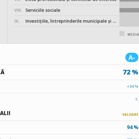
VIII.
Serviciile sociale
IX.
Investițiile, întreprinderile municipale și participarea în societățile comerciale
MEDIA
A-
72 %
LĂ
+34 %
7.
ALII
VALOARE
94 %