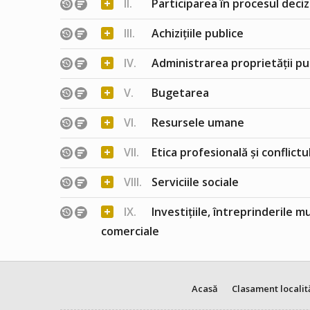
+
II.
Participarea în procesul deciz
+
III.
Achizițiile publice
+
IV.
Administrarea proprietății pu
+
V.
Bugetarea
+
VI.
Resursele umane
+
VII.
Etica profesională și conflict
+
VIII.
Serviciile sociale
+
IX.
Investițiile, întreprinderile m
comerciale
Acasă
Clasament localit