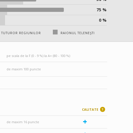
75 %
0 %
 TUTUROR REGIUNILOR
RAIONUL TELENEŞTI
pe scala de la F (0 - 9 %) la A+ (80 - 100 %)
de maxim 100 puncte
CALITATE
?
+
de maxim 16 puncte