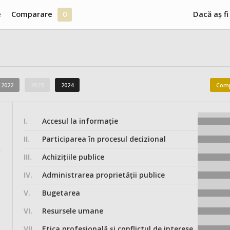
e
Comparare
0
Dacă aș fi
2022
2023
2024
Comp
I.
Accesul la informație
II.
Participarea în procesul decizional
III.
Achizițiile publice
IV.
Administrarea proprietății publice
V.
Bugetarea
VI.
Resursele umane
VII.
Etica profesională și conflictul de interese