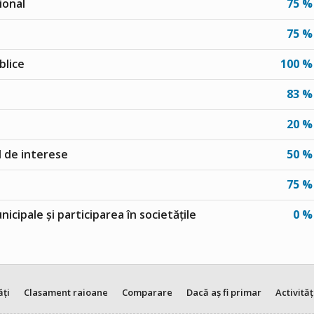
ional
75 %
75 %
blice
100 %
83 %
20 %
ul de interese
50 %
75 %
unicipale și participarea în societățile
0 %
ăți
Clasament raioane
Comparare
Dacă aș fi primar
Activităț