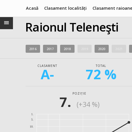
Acasă
Clasament localități
Clasament raioan
Raionul Teleneşti
2016
2017
2018
2019
2020
2021
CLASAMENT
TOTAL
A-
72 %
POZIȚIE
7.
(+34 %)
1.
5.
10.