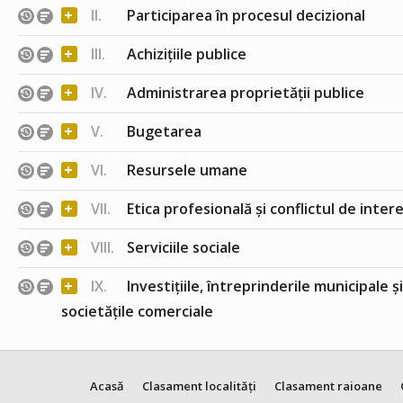
+
II.
Participarea în procesul decizional
+
III.
Achizițiile publice
+
IV.
Administrarea proprietății publice
+
V.
Bugetarea
+
VI.
Resursele umane
+
VII.
Etica profesională și conflictul de inter
+
VIII.
Serviciile sociale
+
IX.
Investițiile, întreprinderile municipale ș
societățile comerciale
Acasă
Clasament localități
Clasament raioane