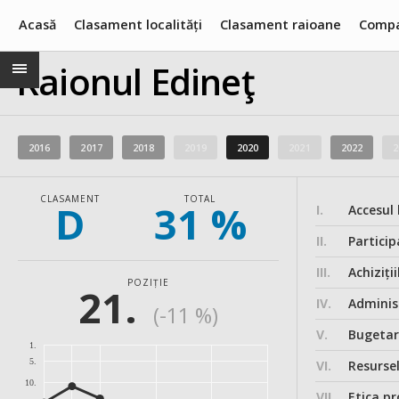
Acasă
Clasament localități
Clasament raioane
Compa
Raionul Edineţ
2016
2017
2018
2019
2020
2021
2022
2
CLASAMENT
TOTAL
D
31 %
I.
Accesul 
II.
Particip
III.
Achiziții
POZIȚIE
21.
IV.
Administ
(-11 %)
V.
Bugeta
1.
5.
VI.
Resurse
10.
VII.
Etica pr