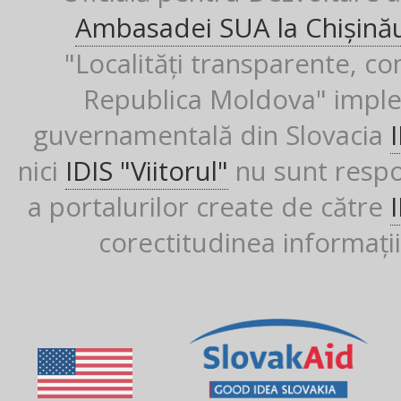
Ambasadei SUA la Chișină
"Localități transparente, co
Republica Moldova" imple
guvernamentală din Slovacia
nici
IDIS "Viitorul"
nu sunt respon
a portalurilor create de către
corectitudinea informații