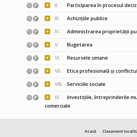
+
II.
Participarea în procesul deciz
+
III.
Achizițiile publice
+
IV.
Administrarea proprietății pu
+
V.
Bugetarea
+
VI.
Resursele umane
+
VII.
Etica profesională și conflict
+
VIII.
Serviciile sociale
+
IX.
Investițiile, întreprinderile m
comerciale
Acasă
Clasament localit