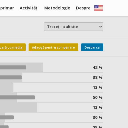
 primar
Activități
Metodologie
Despre
ară cu media
Adaugă pentru comparare
Descarca
42 %
38 %
13 %
50 %
13 %
30 %
25 %