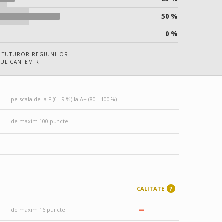
50 %
0 %
 TUTUROR REGIUNILOR
UL CANTEMIR
pe scala de la F (0 - 9 %) la A+ (80 - 100 %)
de maxim 100 puncte
CALITATE
?
–
de maxim 16 puncte