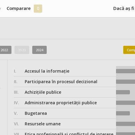
e
Comparare
0
Dacă aș fi
2022
2023
2024
Comp
I.
Accesul la informație
II.
Participarea în procesul decizional
III.
Achizițiile publice
IV.
Administrarea proprietății publice
V.
Bugetarea
VI.
Resursele umane
VII.
Etica profesională și conflictul de interese