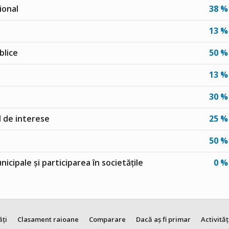
ional
38 %
13 %
blice
50 %
13 %
30 %
ul de interese
25 %
50 %
unicipale și participarea în societățile
0 %
ăți
Clasament raioane
Comparare
Dacă aș fi primar
Activităț