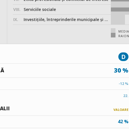
VIII.
Serviciile sociale
IX.
Investițiile, întreprinderile municipale și participarea în societățile comerciale
MEDIA
RAION
D
30 %
LĂ
-12 %
22.
ALII
VALOARE
42 %