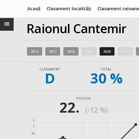
Acasă
Clasament localități
Clasament raioan
Raionul Cantemir
2016
2017
2018
2019
2020
2021
CLASAMENT
TOTAL
D
30 %
POZIȚIE
22.
(-12 %)
1.
5.
10.