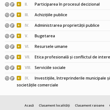
+
II.
Participarea în procesul decizional
+
III.
Achizițiile publice
+
IV.
Administrarea proprietății publice
+
V.
Bugetarea
+
VI.
Resursele umane
+
VII.
Etica profesională și conflictul de inter
+
VIII.
Serviciile sociale
+
IX.
Investițiile, întreprinderile municipale ș
societățile comerciale
Acasă
Clasament localități
Clasament raioane