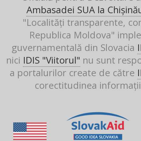
Ambasadei SUA la Chișină
"Localități transparente, co
Republica Moldova" imple
guvernamentală din Slovacia
nici
IDIS "Viitorul"
nu sunt respon
a portalurilor create de către
corectitudinea informații