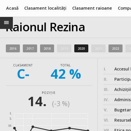
Acasă
Clasament localități
Clasament raioane
Compa
Raionul Rezina
2016
2017
2018
2019
2020
2021
2022
2
CLASAMENT
TOTAL
C-
42 %
I.
Accesul 
II.
Particip
III.
Achiziții
POZIȚIE
14.
IV.
Administ
(-3 %)
V.
Bugeta
1.
5.
VI.
Resurse
10.
VII.
Etica pr