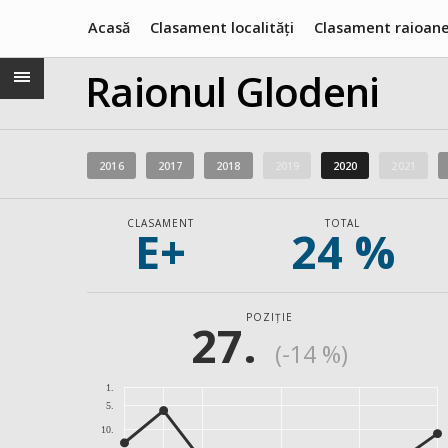
Acasă
Clasament localități
Clasament raioan
Raionul Glodeni
2016
2017
2018
2019
2020
2021
CLASAMENT
TOTAL
E+
24 %
POZIȚIE
27.
(-14 %)
1.
5.
10.