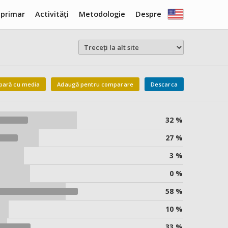
 primar
Activități
Metodologie
Despre
ară cu media
Adaugă pentru comparare
Descarca
32 %
27 %
3 %
0 %
58 %
10 %
33 %