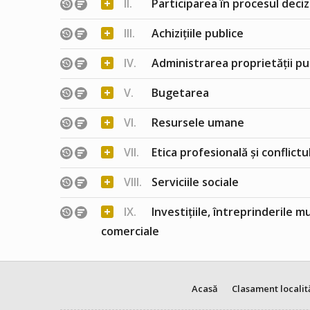
+
II.
Participarea în procesul deciz
+
III.
Achizițiile publice
+
IV.
Administrarea proprietății pu
+
V.
Bugetarea
+
VI.
Resursele umane
+
VII.
Etica profesională și conflict
+
VIII.
Serviciile sociale
+
IX.
Investițiile, întreprinderile m
comerciale
Acasă
Clasament localit