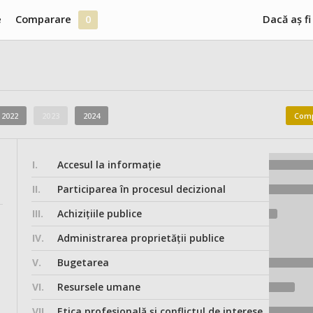
e
Comparare
0
Dacă aș fi
2022
2023
2024
Comp
I.
Accesul la informație
II.
Participarea în procesul decizional
III.
Achizițiile publice
IV.
Administrarea proprietății publice
V.
Bugetarea
VI.
Resursele umane
VII.
Etica profesională și conflictul de interese