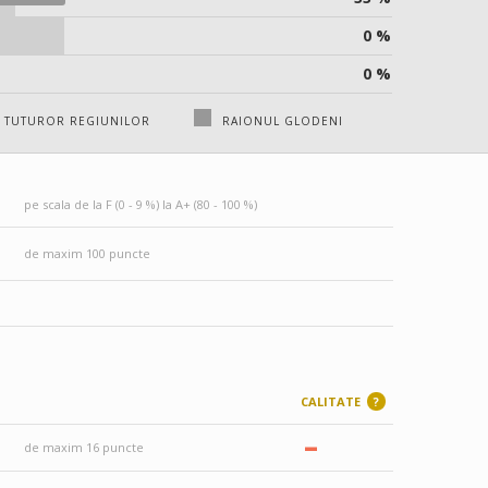
0 %
0 %
 TUTUROR REGIUNILOR
RAIONUL GLODENI
pe scala de la F (0 - 9 %) la A+ (80 - 100 %)
de maxim 100 puncte
CALITATE
?
–
de maxim 16 puncte