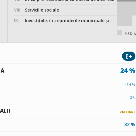
VIII.
Serviciile sociale
IX.
Investițiile, întreprinderile municipale și participarea în societățile comerciale
MEDIA
E+
24 %
LĂ
-14 %
27.
ALII
VALOARE
32 %