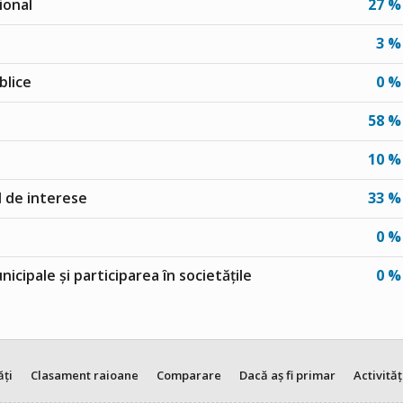
ional
27 %
3 %
blice
0 %
58 %
10 %
ul de interese
33 %
0 %
unicipale și participarea în societățile
0 %
ăți
Clasament raioane
Comparare
Dacă aș fi primar
Activităț