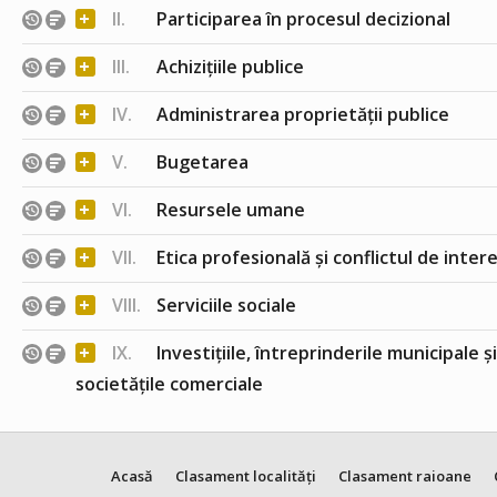
+
II.
Participarea în procesul decizional
+
III.
Achizițiile publice
+
IV.
Administrarea proprietății publice
+
V.
Bugetarea
+
VI.
Resursele umane
+
VII.
Etica profesională și conflictul de inter
+
VIII.
Serviciile sociale
+
IX.
Investițiile, întreprinderile municipale ș
societățile comerciale
Acasă
Clasament localități
Clasament raioane