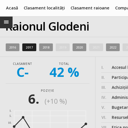
Acasă
Clasament localități
Clasament raioane
Compa
Raionul Glodeni
2016
2017
2018
2019
2020
2021
2022
2
CLASAMENT
TOTAL
C-
42 %
I.
Accesul 
II.
Particip
III.
Achiziții
POZIȚIE
6.
IV.
Administ
(+10 %)
V.
Bugeta
1.
5.
VI.
Resurse
10.
VII.
Etica pr