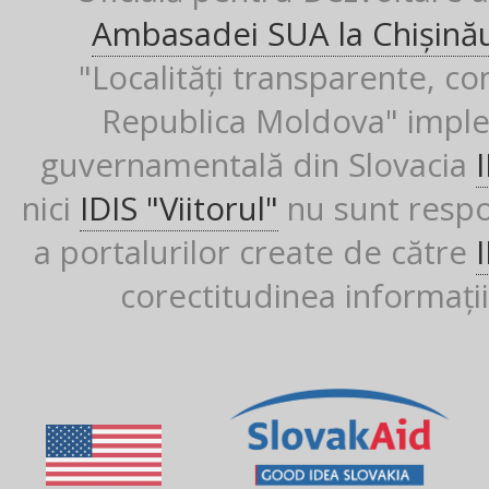
Ambasadei SUA la Chișină
"Localități transparente, co
Republica Moldova" imple
guvernamentală din Slovacia
nici
IDIS "Viitorul"
nu sunt respon
a portalurilor create de către
corectitudinea informații