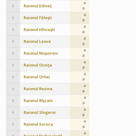
4
Raionul Edineţ
1
p.
4
Raionul Făleşti
1
p.
4
Raionul Hînceşti
1
p.
4
Raionul Leova
1
p.
4
Raionul Nisporeni
1
p.
4
Raionul Ocniţa
1
p.
4
Raionul Orhei
1
p.
4
Raionul Rezina
1
p.
4
Raionul Rîşcani
1
p.
4
Raionul Sîngerei
1
p.
4
Raionul Soroca
1
p.
4