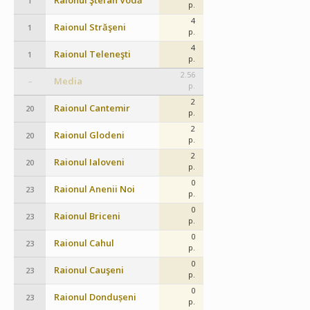
Raionul Ştefan Vodă
1
p.
4
Raionul Străşeni
1
p.
4
Raionul Teleneşti
1
p.
2.56
Media
–
p.
2
Raionul Cantemir
20
p.
2
Raionul Glodeni
20
p.
2
Raionul Ialoveni
20
p.
0
Raionul Anenii Noi
23
p.
0
Raionul Briceni
23
p.
0
Raionul Cahul
23
p.
0
Raionul Cauşeni
23
p.
0
Raionul Dondușeni
23
p.