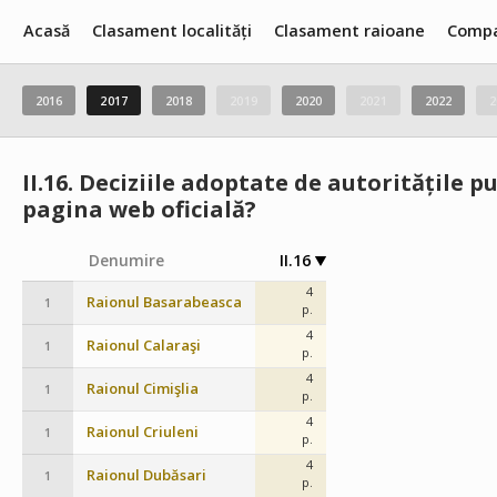
Acasă
Clasament localități
Clasament raioane
Compa
2016
2017
2018
2019
2020
2021
2022
2
II.16.
Deciziile adoptate de autoritățile pu
pagina web oficială?
Denumire
II.16
4
Raionul Basarabeasca
1
p.
4
Raionul Calaraşi
1
p.
4
Raionul Cimişlia
1
p.
4
Raionul Criuleni
1
p.
4
Raionul Dubăsari
1
p.