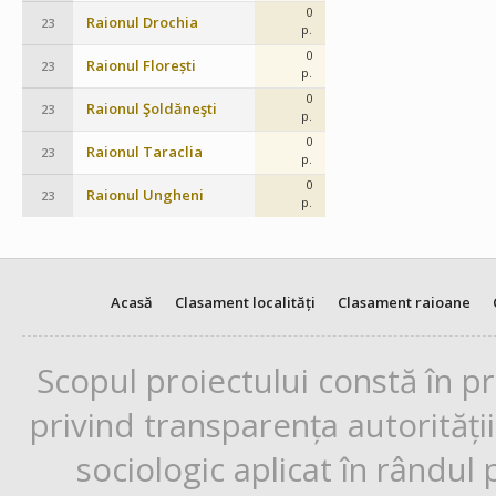
0
Raionul Drochia
23
p.
0
Raionul Florești
23
p.
0
Raionul Şoldăneşti
23
p.
0
Raionul Taraclia
23
p.
0
Raionul Ungheni
23
p.
Acasă
Clasament localități
Clasament raioane
Scopul proiectului constă în p
privind transparența autorități
sociologic aplicat în rândul