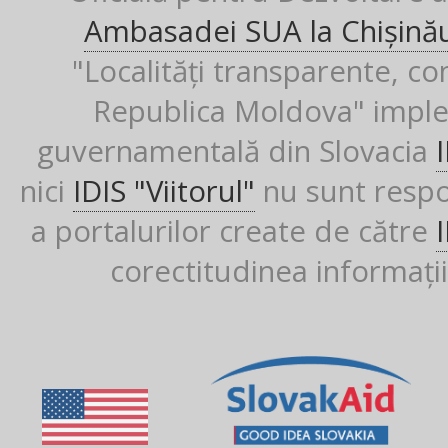
Ambasadei SUA la Chișină
"Localități transparente, co
Republica Moldova" imple
guvernamentală din Slovacia
nici
IDIS "Viitorul"
nu sunt respon
a portalurilor create de către
corectitudinea informații