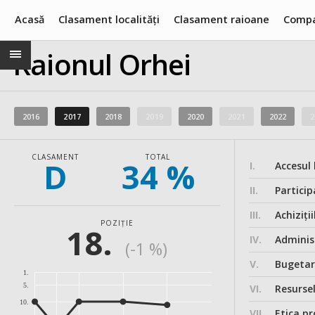
Acasă
Clasament localități
Clasament raioane
Compa
Raionul Orhei
2016
2017
2018
2019
2020
2021
2022
2
CLASAMENT
TOTAL
D
34 %
I.
Accesul 
II.
Particip
III.
Achiziții
POZIȚIE
18.
IV.
Administ
(-1 %)
V.
Bugeta
1.
5.
VI.
Resurse
10.
VII.
Etica pr