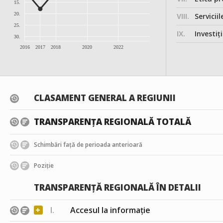
15.
20.
VIII.
Serviciil
25.
IX.
Investițiile, în
30.
2016
2017
2018
2020
2022
CLASAMENT GENERAL A REGIUNII
TRANSPARENȚA REGIONALĂ TOTALĂ
Schimbări față de perioada anterioară
Poziție
TRANSPARENȚĂ REGIONALĂ ÎN DETALII
+
I.
Accesul la informație