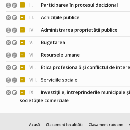
+
II.
Participarea în procesul decizional
+
III.
Achizițiile publice
+
IV.
Administrarea proprietății publice
+
V.
Bugetarea
+
VI.
Resursele umane
+
VII.
Etica profesională și conflictul de inter
+
VIII.
Serviciile sociale
+
IX.
Investițiile, întreprinderile municipale ș
societățile comerciale
Acasă
Clasament localități
Clasament raioane