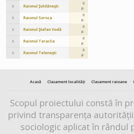
0
Raionul Şoldăneşti
5
p.
0
Raionul Soroca
5
p.
0
Raionul Ştefan Vodă
5
p.
0
Raionul Taraclia
5
p.
0
Raionul Teleneşti
5
p.
Acasă
Clasament localități
Clasament raioane
Scopul proiectului constă în p
privind transparența autorități
sociologic aplicat în rândul