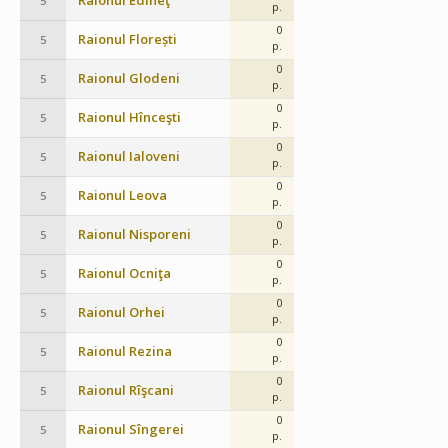
Raionul Edineţ
5
p.
0
Raionul Florești
5
p.
0
Raionul Glodeni
5
p.
0
Raionul Hînceşti
5
p.
0
Raionul Ialoveni
5
p.
0
Raionul Leova
5
p.
0
Raionul Nisporeni
5
p.
0
Raionul Ocniţa
5
p.
0
Raionul Orhei
5
p.
0
Raionul Rezina
5
p.
0
Raionul Rîşcani
5
p.
0
Raionul Sîngerei
5
p.