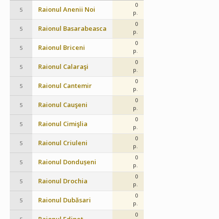
0
Raionul Anenii Noi
5
p.
0
Raionul Basarabeasca
5
p.
0
Raionul Briceni
5
p.
0
Raionul Calaraşi
5
p.
0
Raionul Cantemir
5
p.
0
Raionul Cauşeni
5
p.
0
Raionul Cimişlia
5
p.
0
Raionul Criuleni
5
p.
0
Raionul Dondușeni
5
p.
0
Raionul Drochia
5
p.
0
Raionul Dubăsari
5
p.
0