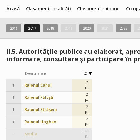
Acasă
Clasament localități
Clasament raioane
Compa
2016
2017
2018
2019
2020
2021
2022
2
II.5.
Autorităţile publice au elaborat, apro
informare, consultare şi participare în pr
Denumire
II.5
2
Raionul Cahul
1
p.
2
Raionul Făleşti
1
p.
2
Raionul Străşeni
1
p.
2
Raionul Ungheni
1
p.
0.25
Media
–
p.