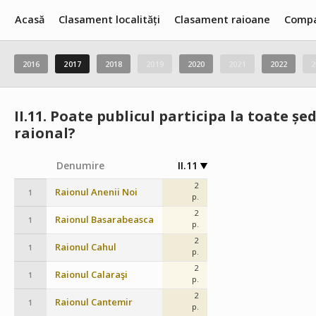
Acasă
Clasament localități
Clasament raioane
Compa
2016
2017
2018
2019
2020
2021
2022
2
II.11.
Poate publicul participa la toate șed
raional?
Denumire
II.11
2
Raionul Anenii Noi
1
p.
2
Raionul Basarabeasca
1
p.
2
Raionul Cahul
1
p.
2
Raionul Calaraşi
1
p.
2
Raionul Cantemir
1
p.