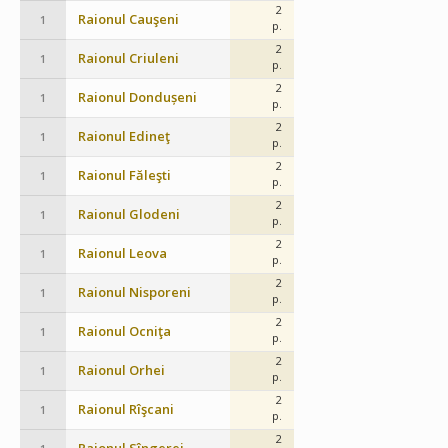
2
Raionul Cauşeni
1
p.
2
Raionul Criuleni
1
p.
2
Raionul Dondușeni
1
p.
2
Raionul Edineţ
1
p.
2
Raionul Făleşti
1
p.
2
Raionul Glodeni
1
p.
2
Raionul Leova
1
p.
2
Raionul Nisporeni
1
p.
2
Raionul Ocniţa
1
p.
2
Raionul Orhei
1
p.
2
Raionul Rîşcani
1
p.
2