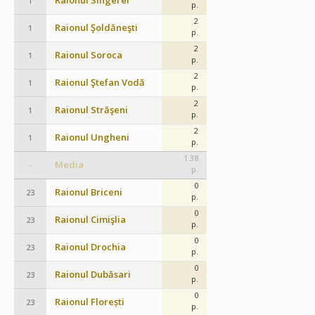
Raionul Sîngerei
1
p.
2
Raionul Şoldăneşti
1
p.
2
Raionul Soroca
1
p.
2
Raionul Ştefan Vodă
1
p.
2
Raionul Străşeni
1
p.
2
Raionul Ungheni
1
p.
1.38
Media
–
p.
0
Raionul Briceni
23
p.
0
Raionul Cimişlia
23
p.
0
Raionul Drochia
23
p.
0
Raionul Dubăsari
23
p.
0
Raionul Florești
23
p.