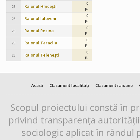
0
Raionul Hînceşti
23
p.
0
Raionul Ialoveni
23
p.
0
Raionul Rezina
23
p.
0
Raionul Taraclia
23
p.
0
Raionul Teleneşti
23
p.
Acasă
Clasament localități
Clasament raioane
Scopul proiectului constă în p
privind transparența autorități
sociologic aplicat în rândul