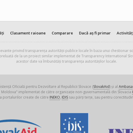
ăți
Clasament raioane
Comparare
Dacă aș fi primar
Activităț
evante privind transparența autorității publice locale în baza unui chestionar so
 preluată de la un proiect similar implementat de Transparency International Slo
acestor date va îmbunătăți transparența autorităților locale.
istență Oficială pentru Dezvoltare al Republicii Slovace (
SlovakAid
) și al
Ambasad
ica Moldova" implementat de către organizație non-guvernamentală din Slovacia
a portalurilor create de către
INEKO
,
IDIS
sau părți terțe, sau pentru corectitudin