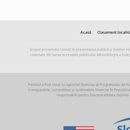
Acasă
Clasament localit
Scopul proiectului constă în prezentarea publică a datelor rel
colectate din surse accesibile publicului. Metodologia a fost
Portalul a fost creat cu suportul financiar al Programului de As
transparente, competitive și sustenabile financiar în Republ
responsabili pentru funcționalitatea deplină 