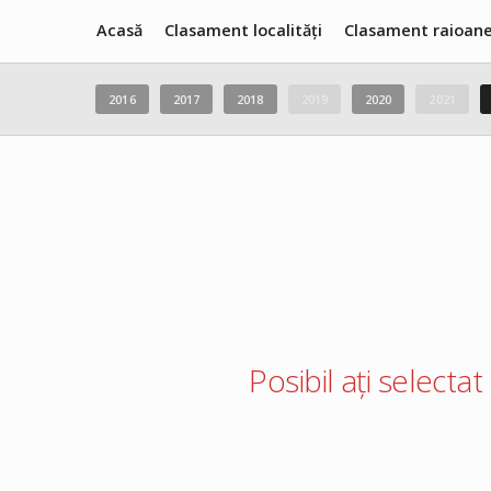
Acasă
Clasament localități
Clasament raioan
2016
2017
2018
2019
2020
2021
Posibil ați selectat