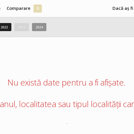
e
Comparare
0
Dacă aș fi
2022
2023
2024
Nu există date pentru a fi afișate.
 anul, localitatea sau tipul localității 
.