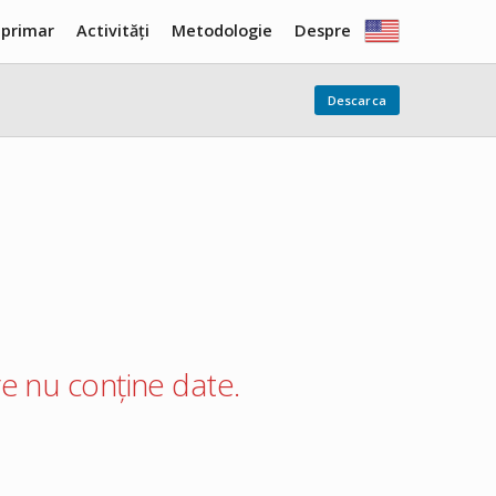
 primar
Activități
Metodologie
Despre
Descarca
care nu conține date.