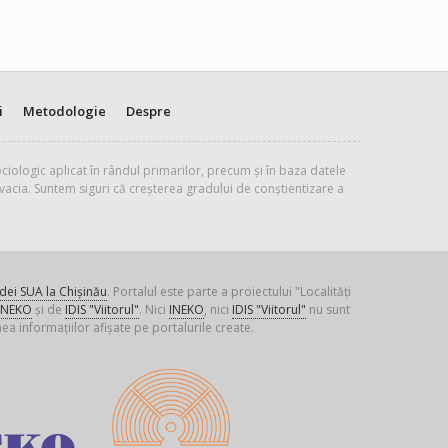
i
Metodologie
Despre
ciologic aplicat în rândul primarilor, precum și în baza datele
vacia. Suntem siguri că creșterea gradului de conștientizare a
ei SUA la Chișinău
. Portalul este parte a proiectului "Localități
INEKO
și de
IDIS "Viitorul"
. Nici
INEKO
, nici
IDIS "Viitorul"
nu sunt
ea informațiilor afișate pe portalurile create.