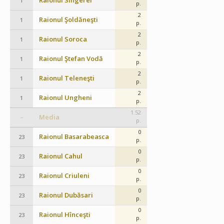
Raionul Sîngerei
1
p.
2
Raionul Şoldăneşti
1
p.
2
Raionul Soroca
1
p.
2
Raionul Ştefan Vodă
1
p.
2
Raionul Teleneşti
1
p.
2
Raionul Ungheni
1
p.
1.52
Media
–
p.
0
Raionul Basarabeasca
23
p.
0
Raionul Cahul
23
p.
0
Raionul Criuleni
23
p.
0
Raionul Dubăsari
23
p.
0
Raionul Hînceşti
23
p.