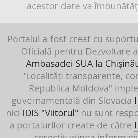
acestor date va îmbunătăți
Portalul a fost creat cu suport
Oficială pentru Dezvoltare al
Ambasadei SUA la Chișină
"Localități transparente, co
Republica Moldova" imple
guvernamentală din Slovacia
nici
IDIS "Viitorul"
nu sunt respon
a portalurilor create de către
corectitudinea informații