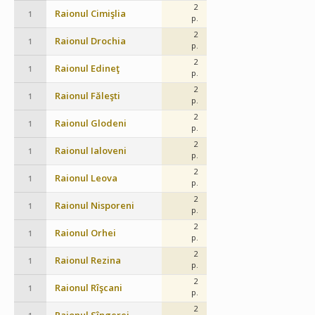
2
Raionul Cimişlia
1
p.
2
Raionul Drochia
1
p.
2
Raionul Edineţ
1
p.
2
Raionul Făleşti
1
p.
2
Raionul Glodeni
1
p.
2
Raionul Ialoveni
1
p.
2
Raionul Leova
1
p.
2
Raionul Nisporeni
1
p.
2
Raionul Orhei
1
p.
2
Raionul Rezina
1
p.
2
Raionul Rîşcani
1
p.
2