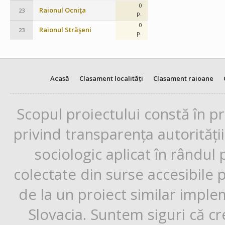
0
Raionul Ocniţa
23
p.
0
Raionul Străşeni
23
p.
Acasă
Clasament localități
Clasament raioane
Scopul proiectului constă în p
privind transparența autorități
sociologic aplicat în rândul
colectate din surse accesibile 
de la un proiect similar impl
Slovacia. Suntem siguri că cr