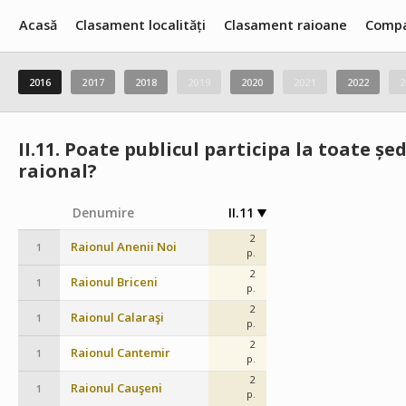
Acasă
Clasament localități
Clasament raioane
Compa
2016
2017
2018
2019
2020
2021
2022
2
II.11.
Poate publicul participa la toate șed
raional?
Denumire
II.11
2
Raionul Anenii Noi
1
p.
2
Raionul Briceni
1
p.
2
Raionul Calaraşi
1
p.
2
Raionul Cantemir
1
p.
2
Raionul Cauşeni
1
p.