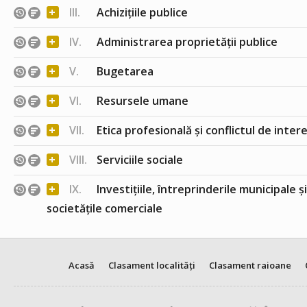
+
III.
Achizițiile publice
+
IV.
Administrarea proprietății publice
+
V.
Bugetarea
+
VI.
Resursele umane
+
VII.
Etica profesională și conflictul de inter
+
VIII.
Serviciile sociale
+
IX.
Investițiile, întreprinderile municipale ș
societățile comerciale
Acasă
Clasament localități
Clasament raioane