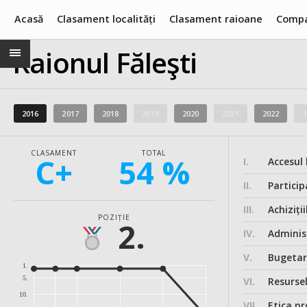
Acasă
Clasament localități
Clasament raioane
Compa
Raionul Făleşti
2016
2017
2018
2019
2020
2021
2022
2
CLASAMENT
TOTAL
C+
54 %
I.
Accesul 
II.
Particip
III.
Achiziții
POZIȚIE
2.
IV.
Administ
V.
Bugeta
1.
5.
VI.
Resurse
10.
VII.
Etica pr