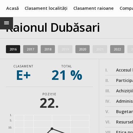
Acasă
Clasament localități
Clasament raioane
Compa
Raionul Dubăsari
2016
2017
2018
2019
2020
2021
2022
2
CLASAMENT
TOTAL
E+
21 %
I.
Accesul 
II.
Particip
III.
Achiziții
POZIȚIE
22.
IV.
Administ
V.
Bugeta
1.
5.
VI.
Resurse
10.
VII.
Etica pr