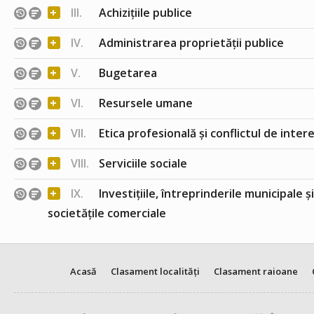
+
III.
Achizițiile publice
+
IV.
Administrarea proprietății publice
+
V.
Bugetarea
+
VI.
Resursele umane
+
VII.
Etica profesională și conflictul de inter
+
VIII.
Serviciile sociale
+
IX.
Investițiile, întreprinderile municipale ș
societățile comerciale
Acasă
Clasament localități
Clasament raioane