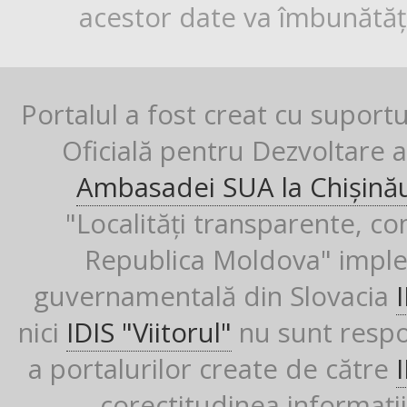
acestor date va îmbunătăți
Portalul a fost creat cu suport
Oficială pentru Dezvoltare al
Ambasadei SUA la Chișină
"Localități transparente, co
Republica Moldova" imple
guvernamentală din Slovacia
nici
IDIS "Viitorul"
nu sunt respon
a portalurilor create de către
corectitudinea informații