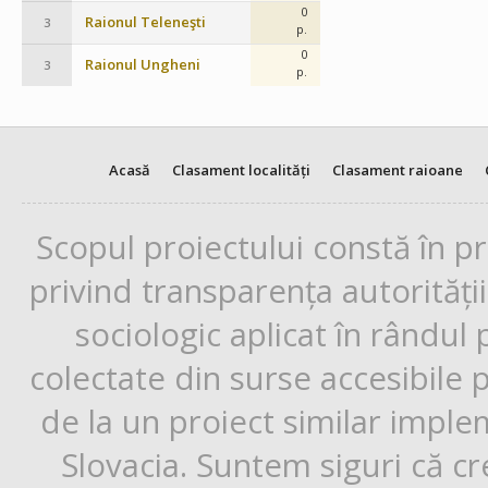
0
Raionul Teleneşti
3
p.
0
Raionul Ungheni
3
p.
Acasă
Clasament localități
Clasament raioane
Scopul proiectului constă în p
privind transparența autorități
sociologic aplicat în rândul
colectate din surse accesibile 
de la un proiect similar impl
Slovacia. Suntem siguri că cr