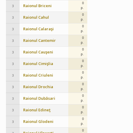
0
Raionul Briceni
3
p.
0
Raionul Cahul
3
p.
0
Raionul Calaraşi
3
p.
0
Raionul Cantemir
3
p.
0
Raionul Cauşeni
3
p.
0
Raionul Cimişlia
3
p.
0
Raionul Criuleni
3
p.
0
Raionul Drochia
3
p.
0
Raionul Dubăsari
3
p.
0
Raionul Edineţ
3
p.
0
Raionul Glodeni
3
p.
0