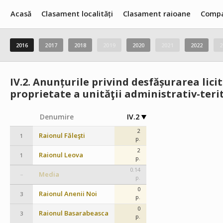
Acasă
Clasament localități
Clasament raioane
Compa
2016
2017
2018
2019
2020
2021
2022
2
IV.2.
Anunțurile privind desfășurarea lici
proprietate a unităţii administrativ-teri
Denumire
IV.2
2
Raionul Făleşti
1
p.
2
Raionul Leova
1
p.
0.14
Media
–
p.
0
Raionul Anenii Noi
3
p.
0
Raionul Basarabeasca
3
p.