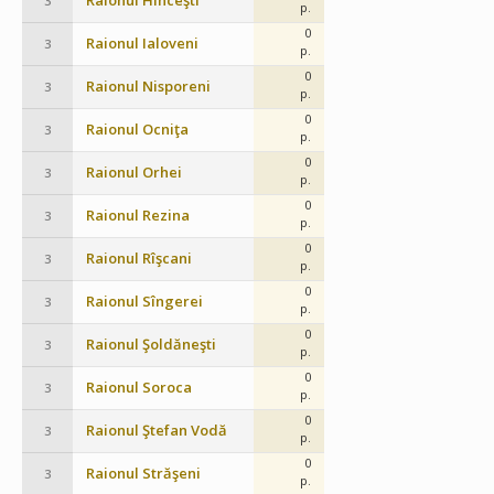
Raionul Hînceşti
3
p.
0
Raionul Ialoveni
3
p.
0
Raionul Nisporeni
3
p.
0
Raionul Ocniţa
3
p.
0
Raionul Orhei
3
p.
0
Raionul Rezina
3
p.
0
Raionul Rîşcani
3
p.
0
Raionul Sîngerei
3
p.
0
Raionul Şoldăneşti
3
p.
0
Raionul Soroca
3
p.
0
Raionul Ştefan Vodă
3
p.
0
Raionul Străşeni
3
p.