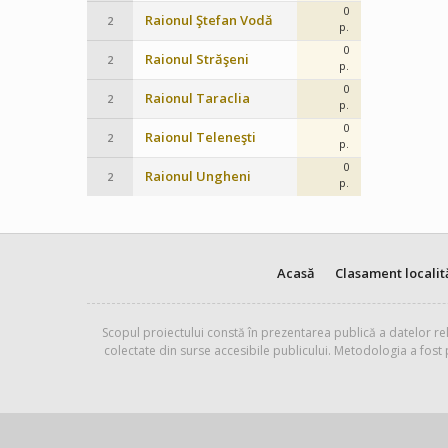
0
Raionul Ştefan Vodă
2
p.
0
Raionul Străşeni
2
p.
0
Raionul Taraclia
2
p.
0
Raionul Teleneşti
2
p.
0
Raionul Ungheni
2
p.
Acasă
Clasament localit
Scopul proiectului constă în prezentarea publică a datelor rel
colectate din surse accesibile publicului. Metodologia a fost