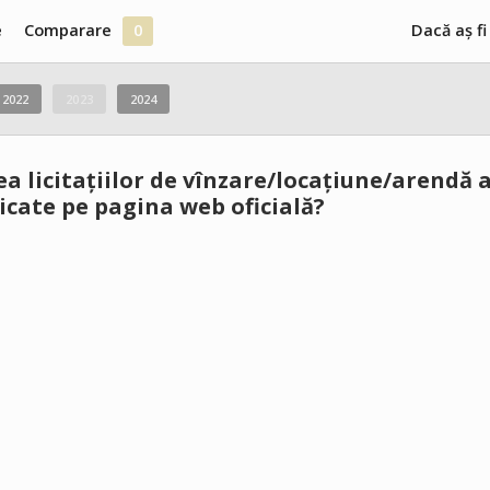
e
Comparare
0
Dacă aș fi
2022
2023
2024
a licitațiilor de vînzare/locațiune/arendă a
icate pe pagina web oficială?