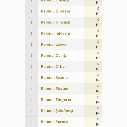
Raionul Florești
2
p.
0
Raionul Glodeni
2
p.
0
Raionul Hînceşti
2
p.
0
Raionul Ialoveni
2
p.
0
Raionul Leova
2
p.
0
Raionul Ocniţa
2
p.
0
Raionul Orhei
2
p.
0
Raionul Rezina
2
p.
0
Raionul Rîşcani
2
p.
0
Raionul Sîngerei
2
p.
0
Raionul Şoldăneşti
2
p.
0
Raionul Soroca
2
p.