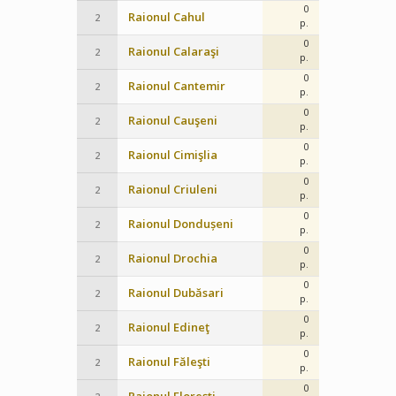
0
Raionul Cahul
2
p.
0
Raionul Calaraşi
2
p.
0
Raionul Cantemir
2
p.
0
Raionul Cauşeni
2
p.
0
Raionul Cimişlia
2
p.
0
Raionul Criuleni
2
p.
0
Raionul Dondușeni
2
p.
0
Raionul Drochia
2
p.
0
Raionul Dubăsari
2
p.
0
Raionul Edineţ
2
p.
0
Raionul Făleşti
2
p.
0