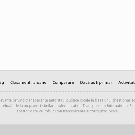
ăți
Clasament raioane
Comparare
Dacă aș fi primar
Activităț
evante privind transparența autorității publice locale în baza unui chestionar so
 preluată de la un proiect similar implementat de Transparency International Slo
acestor date va îmbunătăți transparența autorităților locale.