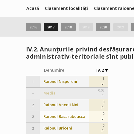
Acasă
Clasament localități
Clasament raioan
2016
2017
2018
2019
2020
2021
IV.2.
Anunțurile privind desfășurare
administrativ-teritoriale sînt publ
Denumire
IV.2
1
Raionul Nisporeni
1
p.
0.03
Media
–
p.
0
Raionul Anenii Noi
2
p.
0
Raionul Basarabeasca
2
p.
0
Raionul Briceni
2
p.