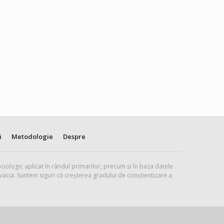
i
Metodologie
Despre
ciologic aplicat în rândul primarilor, precum și în baza datele
vacia. Suntem siguri că creșterea gradului de conștientizare a