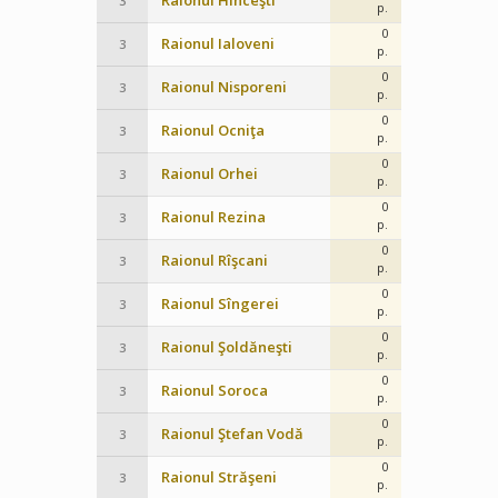
Raionul Hînceşti
3
p.
0
Raionul Ialoveni
3
p.
0
Raionul Nisporeni
3
p.
0
Raionul Ocniţa
3
p.
0
Raionul Orhei
3
p.
0
Raionul Rezina
3
p.
0
Raionul Rîşcani
3
p.
0
Raionul Sîngerei
3
p.
0
Raionul Şoldăneşti
3
p.
0
Raionul Soroca
3
p.
0
Raionul Ştefan Vodă
3
p.
0
Raionul Străşeni
3
p.