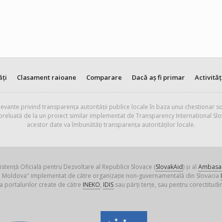
ăți
Clasament raioane
Comparare
Dacă aș fi primar
Activităț
evante privind transparența autorității publice locale în baza unui chestionar so
 preluată de la un proiect similar implementat de Transparency International Slo
acestor date va îmbunătăți transparența autorităților locale.
istență Oficială pentru Dezvoltare al Republicii Slovace (
SlovakAid
) și al
Ambasad
ica Moldova" implementat de către organizație non-guvernamentală din Slovacia
a portalurilor create de către
INEKO
,
IDIS
sau părți terțe, sau pentru corectitudin