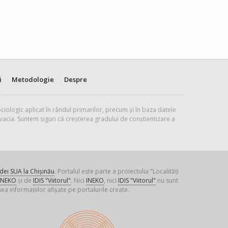
i
Metodologie
Despre
ciologic aplicat în rândul primarilor, precum și în baza datele
vacia. Suntem siguri că creșterea gradului de conștientizare a
ei SUA la Chișinău
. Portalul este parte a proiectului "Localități
INEKO
și de
IDIS "Viitorul"
. Nici
INEKO
, nici
IDIS "Viitorul"
nu sunt
ea informațiilor afișate pe portalurile create.