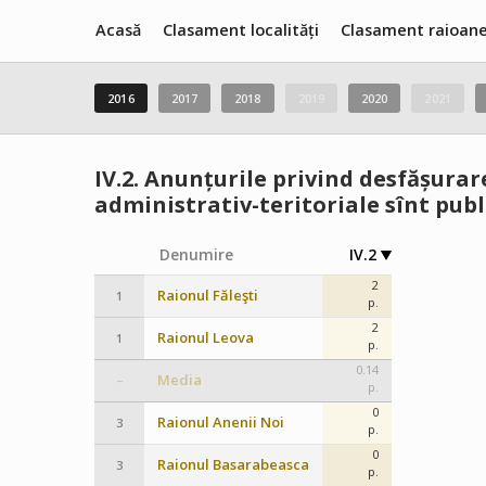
Acasă
Clasament localități
Clasament raioan
2016
2017
2018
2019
2020
2021
IV.2.
Anunțurile privind desfășurare
administrativ-teritoriale sînt publ
Denumire
IV.2
2
Raionul Făleşti
1
p.
2
Raionul Leova
1
p.
0.14
Media
–
p.
0
Raionul Anenii Noi
3
p.
0
Raionul Basarabeasca
3
p.