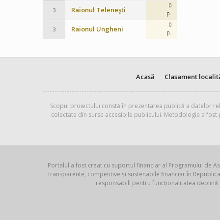
0
Raionul Teleneşti
3
p.
0
Raionul Ungheni
3
p.
Acasă
Clasament localit
Scopul proiectului constă în prezentarea publică a datelor rel
colectate din surse accesibile publicului. Metodologia a fost
Portalul a fost creat cu suportul financiar al Programului de As
transparente, competitive și sustenabile financiar în Republ
responsabili pentru funcționalitatea deplină 