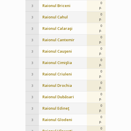
0
Raionul Briceni
3
p.
0
Raionul Cahul
3
p.
0
Raionul Calaraşi
3
p.
0
Raionul Cantemir
3
p.
0
Raionul Cauşeni
3
p.
0
Raionul Cimişlia
3
p.
0
Raionul Criuleni
3
p.
0
Raionul Drochia
3
p.
0
Raionul Dubăsari
3
p.
0
Raionul Edineţ
3
p.
0
Raionul Glodeni
3
p.
0