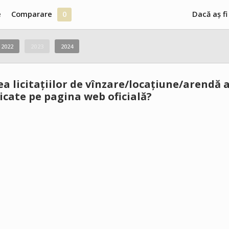
e
Comparare
0
Dacă aș fi
2022
2023
2024
a licitațiilor de vînzare/locațiune/arendă a
icate pe pagina web oficială?