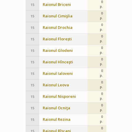
0
Raionul Briceni
15
p.
0
Raionul Cimişlia
15
p.
0
Raionul Drochia
15
p.
0
Raionul Florești
15
p.
0
Raionul Glodeni
15
p.
0
Raionul Hînceşti
15
p.
0
Raionul Ialoveni
15
p.
0
Raionul Leova
15
p.
0
Raionul Nisporeni
15
p.
0
Raionul Ocniţa
15
p.
0
Raionul Rezina
15
p.
0
Raionul Rîşcani
15