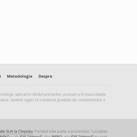
i
Metodologie
Despre
ciologic aplicat în rândul primarilor, precum și în baza datele
vacia. Suntem siguri că creșterea gradului de conștientizare a
ei SUA la Chișinău
. Portalul este parte a proiectului "Localități
INEKO
și de
IDIS "Viitorul"
. Nici
INEKO
, nici
IDIS "Viitorul"
nu sunt