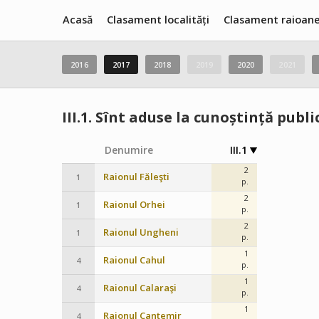
Acasă
Clasament localități
Clasament raioan
2016
2017
2018
2019
2020
2021
III.1.
Sînt aduse la cunoștință public
Denumire
III.1
2
Raionul Făleşti
1
p.
2
Raionul Orhei
1
p.
2
Raionul Ungheni
1
p.
1
Raionul Cahul
4
p.
1
Raionul Calaraşi
4
p.
1
Raionul Cantemir
4