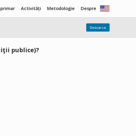
 primar
Activități
Metodologie
Despre
Descarca
ţii publice)?