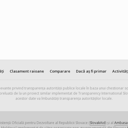
ăți
Clasament raioane
Comparare
Dacă aș fi primar
Activităț
evante privind transparența autorității publice locale în baza unui chestionar so
 preluată de la un proiect similar implementat de Transparency International Slo
acestor date va îmbunătăți transparența autorităților locale.
istență Oficială pentru Dezvoltare al Republicii Slovace (
SlovakAid
) și al
Ambasad
ica Moldova" implementat de către organizație non-guvernamentală din Slovacia