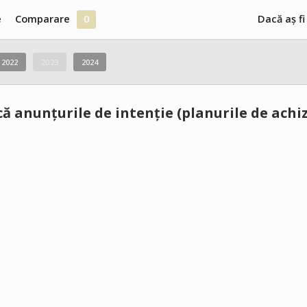
e
Comparare
0
Dacă aș fi
2022
2023
2024
ă anunțurile de intenție (planurile de achizi