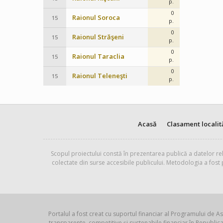
p.
0
Raionul Soroca
15
p.
0
Raionul Străşeni
15
p.
0
Raionul Taraclia
15
p.
0
Raionul Teleneşti
15
p.
Acasă
Clasament localit
Scopul proiectului constă în prezentarea publică a datelor rel
colectate din surse accesibile publicului. Metodologia a fost
Portalul a fost creat cu suportul financiar al Programului de As
transparente, competitive și sustenabile financiar în Republ