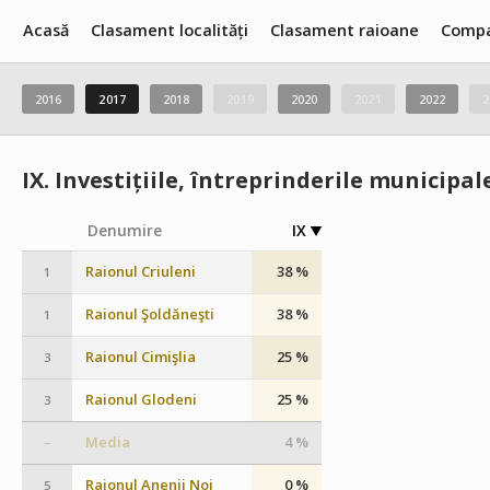
Acasă
Clasament localități
Clasament raioane
Compa
2016
2017
2018
2019
2020
2021
2022
2
IX.
Investițiile, întreprinderile municipal
Denumire
IX
Raionul Criuleni
38 %
1
Raionul Şoldăneşti
38 %
1
Raionul Cimişlia
25 %
3
Raionul Glodeni
25 %
3
Media
4 %
–
Raionul Anenii Noi
0 %
5