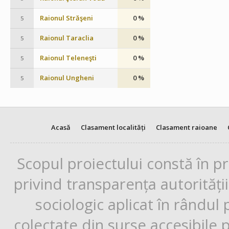
Raionul Străşeni
0 %
5
Raionul Taraclia
0 %
5
Raionul Teleneşti
0 %
5
Raionul Ungheni
0 %
5
Acasă
Clasament localități
Clasament raioane
Scopul proiectului constă în p
privind transparența autorități
sociologic aplicat în rândul
colectate din surse accesibile 