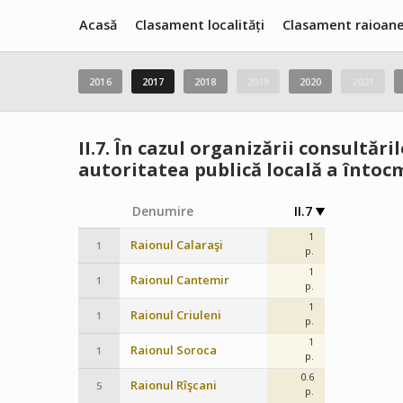
Acasă
Clasament localități
Clasament raioan
2016
2017
2018
2019
2020
2021
II.7.
În cazul organizării consultări
autoritatea publică locală a întoc
Denumire
II.7
1
Raionul Calaraşi
1
p.
1
Raionul Cantemir
1
p.
1
Raionul Criuleni
1
p.
1
Raionul Soroca
1
p.
0.6
Raionul Rîşcani
5
p.