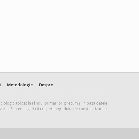
i
Metodologie
Despre
ciologic aplicat în rândul primarilor, precum și în baza datele
vacia. Suntem siguri că creșterea gradului de conștientizare a