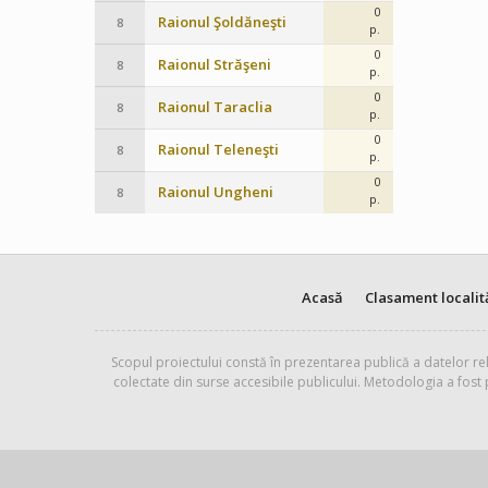
0
Raionul Şoldăneşti
8
p.
0
Raionul Străşeni
8
p.
0
Raionul Taraclia
8
p.
0
Raionul Teleneşti
8
p.
0
Raionul Ungheni
8
p.
Acasă
Clasament localit
Scopul proiectului constă în prezentarea publică a datelor rel
colectate din surse accesibile publicului. Metodologia a fost