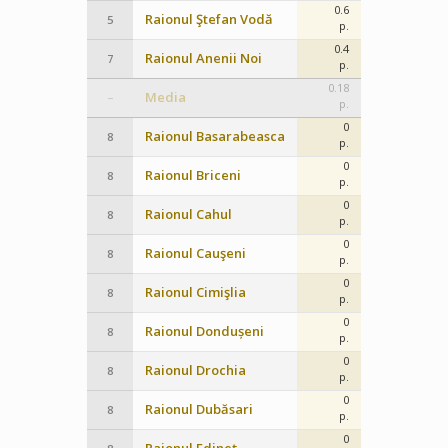
0.6
Raionul Ştefan Vodă
5
p.
0.4
Raionul Anenii Noi
7
p.
0.18
Media
–
p.
0
Raionul Basarabeasca
8
p.
0
Raionul Briceni
8
p.
0
Raionul Cahul
8
p.
0
Raionul Cauşeni
8
p.
0
Raionul Cimişlia
8
p.
0
Raionul Dondușeni
8
p.
0
Raionul Drochia
8
p.
0
Raionul Dubăsari
8
p.
0