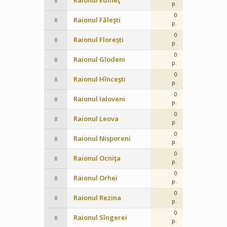
Raionul Edineţ
8
p.
0
Raionul Făleşti
8
p.
0
Raionul Florești
8
p.
0
Raionul Glodeni
8
p.
0
Raionul Hînceşti
8
p.
0
Raionul Ialoveni
8
p.
0
Raionul Leova
8
p.
0
Raionul Nisporeni
8
p.
0
Raionul Ocniţa
8
p.
0
Raionul Orhei
8
p.
0
Raionul Rezina
8
p.
0
Raionul Sîngerei
8
p.