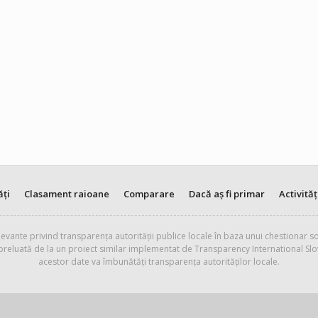
ăți
Clasament raioane
Comparare
Dacă aș fi primar
Activităț
evante privind transparența autorității publice locale în baza unui chestionar so
 preluată de la un proiect similar implementat de Transparency International Slo
acestor date va îmbunătăți transparența autorităților locale.