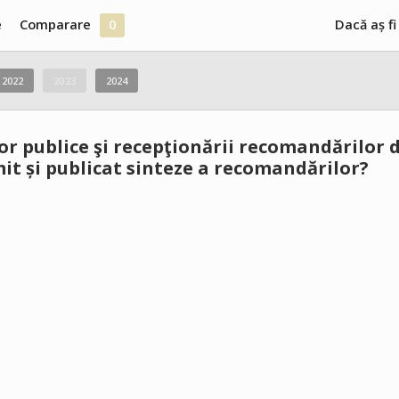
e
Comparare
0
Dacă aș fi
2022
2023
2024
lor publice şi recepţionării recomandărilor 
mit și publicat sinteze a recomandărilor?