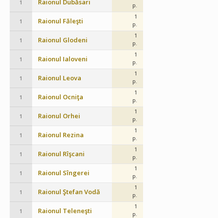
Raionul Dubăsari
1
p.
1
Raionul Făleşti
1
p.
1
Raionul Glodeni
1
p.
1
Raionul Ialoveni
1
p.
1
Raionul Leova
1
p.
1
Raionul Ocniţa
1
p.
1
Raionul Orhei
1
p.
1
Raionul Rezina
1
p.
1
Raionul Rîşcani
1
p.
1
Raionul Sîngerei
1
p.
1
Raionul Ştefan Vodă
1
p.
1
Raionul Teleneşti
1
p.