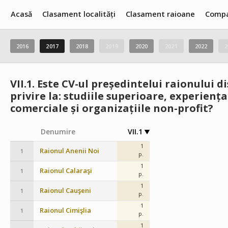
Acasă
Clasament localități
Clasament raioane
Compa
2016
2017
2018
2019
2020
2021
2022
2
VII.1.
Este CV-ul președintelui raionului d
privire la: studiile superioare, experien
comerciale și organizațiile non-profit?
Denumire
VII.1
1
Raionul Anenii Noi
1
p.
1
Raionul Calaraşi
1
p.
1
Raionul Cauşeni
1
p.
1
Raionul Cimişlia
1
p.
1