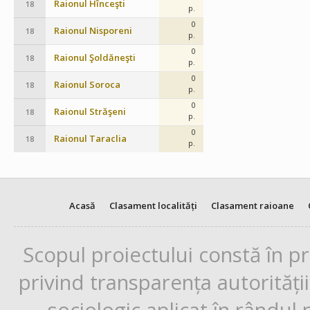
Raionul Hînceşti
18
p.
0
Raionul Nisporeni
18
p.
0
Raionul Şoldăneşti
18
p.
0
Raionul Soroca
18
p.
0
Raionul Străşeni
18
p.
0
Raionul Taraclia
18
p.
Acasă
Clasament localități
Clasament raioane
Scopul proiectului constă în p
privind transparența autorități