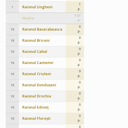
1
Raionul Ungheni
1
p.
0.53
Media
–
p.
0
Raionul Basarabeasca
18
p.
0
Raionul Briceni
18
p.
0
Raionul Cahul
18
p.
0
Raionul Cantemir
18
p.
0
Raionul Criuleni
18
p.
0
Raionul Dondușeni
18
p.
0
Raionul Drochia
18
p.
0
Raionul Edineţ
18
p.
0
Raionul Florești
18
p.
0