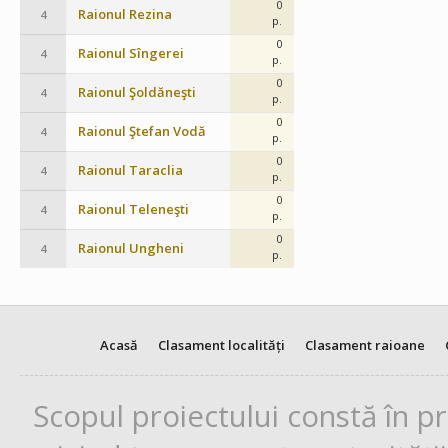
0
Raionul Rezina
4
p.
0
Raionul Sîngerei
4
p.
0
Raionul Şoldăneşti
4
p.
0
Raionul Ştefan Vodă
4
p.
0
Raionul Taraclia
4
p.
0
Raionul Teleneşti
4
p.
0
Raionul Ungheni
4
p.
Acasă
Clasament localități
Clasament raioane
Scopul proiectului constă în p