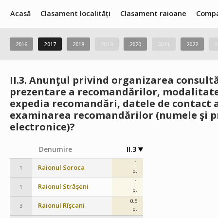
Acasă
Clasament localități
Clasament raioane
Compa
2016
2017
2018
2019
2020
2021
2022
2
II.3.
Anunţul privind organizarea consultă
prezentare a recomandărilor, modalitatea
expedia recomandări, datele de contact a
examinarea recomandărilor (numele şi p
electronice)?
Denumire
II.3
1
Raionul Soroca
1
p.
1
Raionul Străşeni
1
p.
0.5
Raionul Rîşcani
3
p.