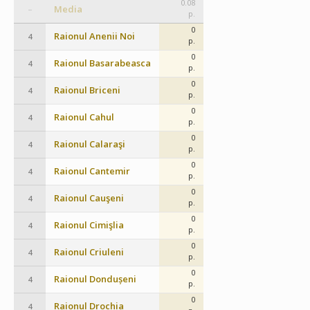
0.08
Media
–
p.
0
Raionul Anenii Noi
4
p.
0
Raionul Basarabeasca
4
p.
0
Raionul Briceni
4
p.
0
Raionul Cahul
4
p.
0
Raionul Calaraşi
4
p.
0
Raionul Cantemir
4
p.
0
Raionul Cauşeni
4
p.
0
Raionul Cimişlia
4
p.
0
Raionul Criuleni
4
p.
0
Raionul Dondușeni
4
p.
0
Raionul Drochia
4