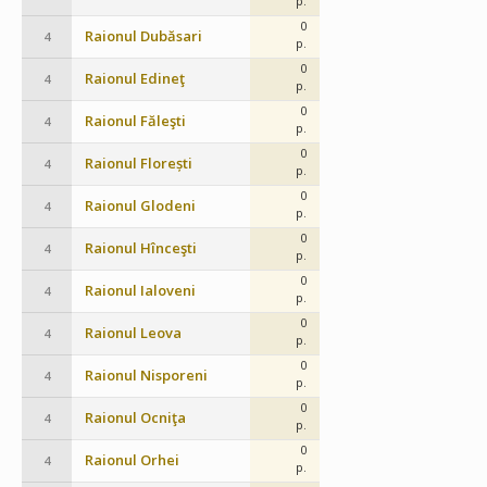
p.
0
Raionul Dubăsari
4
p.
0
Raionul Edineţ
4
p.
0
Raionul Făleşti
4
p.
0
Raionul Florești
4
p.
0
Raionul Glodeni
4
p.
0
Raionul Hînceşti
4
p.
0
Raionul Ialoveni
4
p.
0
Raionul Leova
4
p.
0
Raionul Nisporeni
4
p.
0
Raionul Ocniţa
4
p.
0
Raionul Orhei
4
p.