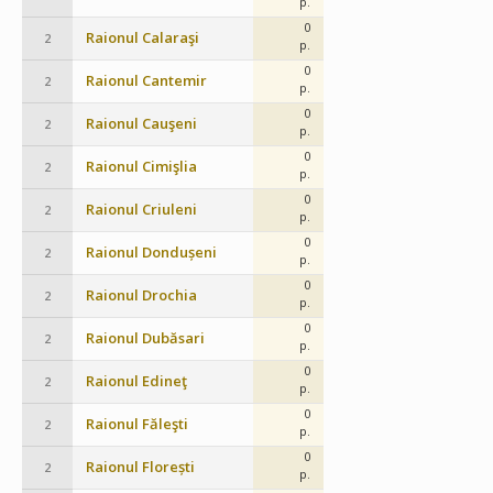
p.
0
Raionul Calaraşi
2
p.
0
Raionul Cantemir
2
p.
0
Raionul Cauşeni
2
p.
0
Raionul Cimişlia
2
p.
0
Raionul Criuleni
2
p.
0
Raionul Dondușeni
2
p.
0
Raionul Drochia
2
p.
0
Raionul Dubăsari
2
p.
0
Raionul Edineţ
2
p.
0
Raionul Făleşti
2
p.
0
Raionul Florești
2
p.