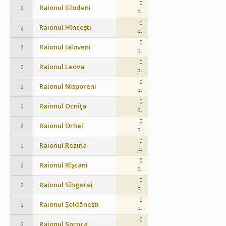
0
Raionul Glodeni
2
p.
0
Raionul Hînceşti
2
p.
0
Raionul Ialoveni
2
p.
0
Raionul Leova
2
p.
0
Raionul Nisporeni
2
p.
0
Raionul Ocniţa
2
p.
0
Raionul Orhei
2
p.
0
Raionul Rezina
2
p.
0
Raionul Rîşcani
2
p.
0
Raionul Sîngerei
2
p.
0
Raionul Şoldăneşti
2
p.
0
Raionul Soroca
2