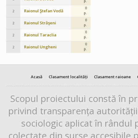
p.
0
Raionul Ştefan Vodă
2
p.
0
Raionul Străşeni
2
p.
0
Raionul Taraclia
2
p.
0
Raionul Ungheni
2
p.
Acasă
Clasament localități
Clasament raioane
Scopul proiectului constă în p
privind transparența autorități
sociologic aplicat în rândul
colectate din surse accesibile 