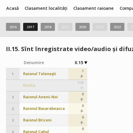
Acasă
Clasament localități
Clasament raioane
Compa
2016
2017
2018
2019
2020
2021
2022
2
II.15.
Sînt înregistrate video/audio și difu
Denumire
II.15
1
Raionul Teleneşti
1
p.
0.03
Media
–
p.
0
Raionul Anenii Noi
2
p.
0
Raionul Basarabeasca
2
p.
0
Raionul Briceni
2
p.
0
Raionul Cahul
2